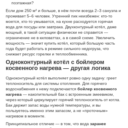
поэтажная?
Если дом 250 м² и больше, в нём почти всегда 2–3 санузла и
проживает 5–6 человек. Утренний пик неизбежен: кто-то
моется, кто-то умывается, на кухне расходуется горячая
вода для посуды или завтрака. Двухконтурный котёл, даже
мощный, в такой ситуации физически не справится —
ограничение не в киловаттах, а в самой схеме. Увеличить
мощность — значит купить котёл, который большую часть
года будет работать в режиме сильного недогруза, что
снижает ресурс горелки и теплообменника.
Одноконтурный котёл с бойлером
косвенного нагрева — другая логика
Одноконтурный котёл выполняет ровно одну задачу: греет
теплоноситель для системы отопления. Для горячего
водоснабжения к нему подключается
бойлер косвенного
нагрева
— накопительный бак с встроенным змеевиком,
через который циркулирует горячий теплоноситель от котла.
Бак держит запас воды нужной температуры, и вы
пользуетесь именно этим запасом, а не «проточным»
нагревом в моменте.
Принципиальное отличие — в том, что вода
заранее