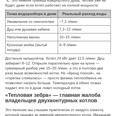
°C
. Это нижняя граница комфортного душа, теплее уже не
будет, даже если котёл работает на полной мощности.
Точка водоразбора в доме
Реальный расход воды
Умывальник со смесителем
~7,2 л/мин
Душ или душевая кабина
7,2–12 л/мин
Наполнение ванны
10–15 л/мин
Кухонная мойка (мытьё
6–9 л/мин
посуды)
Достаньте калькулятор. Котёл 24 кВт даёт 11,5 л/мин. Душ
забирает 8–12. Открыли параллельно кран на кухне —
суммарный разбор уже 15–20 л/мин, а это в полтора-два
раза выше возможностей котла. Не «бренд плохой», не
«горелка сломалась» — просто физика теплообмена не
позволяет нагреть больше. Температура в обеих точках
падает, кто-то в душе ловит холодный поток.
«Тепловая зебра» — главная жалоба
владельцев двухконтурных котлов
Это явление мы слышим практически от каждого клиента,
который пришёл за заменой двухконтурного котла. Механизм