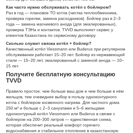
Как часто нужно обслуживать котёл с бойлером?
Раз в год — плановое ТО котла (чистка теплообменника,
проверка горелки, замена расходников). Бойлер раз в 2–3
года — замена магниевого анода (для эмалированных),
проверка ТЭНа и контактов. TVVD выполняет сервис у
клиентов Казахстана по сервисному договору.
Сколько служит связка котёл + бойлер?
Качественный котёл Viessmann или Buderus при регулярном
обслуживании работает 15–20 лет. Бойлер из нержавеющей
стали — 15–20 лет, эмалированный с заменой анода — 10–
15 лет.
Получите бесплатную консультацию
TVVD
Правило простое: чем больше ваш дом и чем больше в нём
жильцов, тем очевиднее выбор в пользу одноконтурного
котла с бойлером косвенного нагрева. Для частного дома
250 м² и больше с 2–3 санузлами и 5–6 жильцами
одноконтурный котёл Viessmann или Buderus в связке с
бойлером на 200–300 литров — единственная схема,
которая обеспечит реальный комфорт горячего
водоснабжения и стабильное отопление в казахстанскую