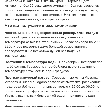
накоплена и нагрета
. Открыли кран — горячая идёт
мгновенно, без 60-секундного ожидания. Бак тем временем
продолжает медленно пополняться холодной водой снизу,
котёл подогревает её через змеевик. Никаких циклов «вкл-
выкл» горелки на каждое открытие крана.
Что вы получаете в реальной жизни
Неограниченный одновременный разбор.
Открыли душ,
кухонный кран и наполняете ванну — давление и
температура остаются стабильными. Запас бойлера на 200–
220 литров позволяет даже большой семье принять
последовательно несколько душей без падения
температуры.
Постоянная температура воды.
Нет «зебры», нет провалов
на 30 секунд. Терморегулятор бойлера держит заданную
температуру с точностью пары градусов.
Программируемый нагрев.
Современные котлы Viessmann
Vitodens и Buderus Logano позволяют выставить расписание
подогрева бойлера — например, ночью с 23:00 до 06:00 по
сниженному тарифу или вне пиковой нагрузки на отопление.
Утром у вас полный бак горячей воды и приоритет отдан
отоплению.
Независимость от давления воды.
Это аргумент, который