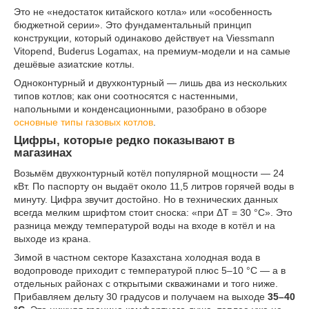
Это не «недостаток китайского котла» или «особенность
бюджетной серии». Это фундаментальный принцип
конструкции, который одинаково действует на Viessmann
Vitopend, Buderus Logamax, на премиум-модели и на самые
дешёвые азиатские котлы.
Одноконтурный и двухконтурный — лишь два из нескольких
типов котлов; как они соотносятся с настенными,
напольными и конденсационными, разобрано в обзоре
основные типы газовых котлов
.
Цифры, которые редко показывают в
магазинах
Возьмём двухконтурный котёл популярной мощности — 24
кВт. По паспорту он выдаёт около 11,5 литров горячей воды в
минуту. Цифра звучит достойно. Но в технических данных
всегда мелким шрифтом стоит сноска: «при ΔT = 30 °C». Это
разница между температурой воды на входе в котёл и на
выходе из крана.
Зимой в частном секторе Казахстана холодная вода в
водопроводе приходит с температурой плюс 5–10 °C — а в
отдельных районах с открытыми скважинами и того ниже.
Прибавляем дельту 30 градусов и получаем на выходе
35–40