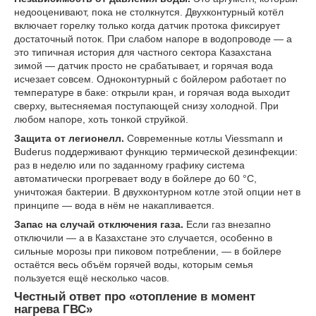
недооценивают, пока не столкнутся. Двухконтурный котёл
включает горелку только когда датчик протока фиксирует
достаточный поток. При слабом напоре в водопроводе — а
это типичная история для частного сектора Казахстана
зимой — датчик просто не срабатывает, и горячая вода
исчезает совсем. Одноконтурный с бойлером работает по
температуре в баке: открыли кран, и горячая вода выходит
сверху, вытесняемая поступающей снизу холодной. При
любом напоре, хоть тонкой струйкой.
Защита от легионелл.
Современные котлы Viessmann и
Buderus поддерживают функцию термической дезинфекции:
раз в неделю или по заданному графику система
автоматически прогревает воду в бойлере до 60 °C,
уничтожая бактерии. В двухконтурном котле этой опции нет в
принципе — вода в нём не накапливается.
Запас на случай отключения газа.
Если газ внезапно
отключили — а в Казахстане это случается, особенно в
сильные морозы при пиковом потреблении, — в бойлере
остаётся весь объём горячей воды, которым семья
пользуется ещё несколько часов.
Честный ответ про «отопление в момент
нагрева ГВС»