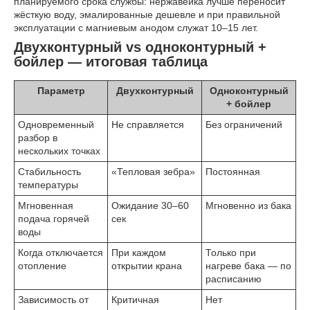
планируемого срока службы: нержавейка лучше переносит
жёсткую воду, эмалированные дешевле и при правильной
эксплуатации с магниевым анодом служат 10–15 лет.
Двухконтурный vs одноконтурный +
бойлер — итоговая таблица
Параметр
Двухконтурный
Одноконтурный
+ бойлер
Одновременный
Не справляется
Без ограничений
разбор в
нескольких точках
Стабильность
«Тепловая зебра»
Постоянная
температуры
Мгновенная
Ожидание 30–60
Мгновенно из бака
подача горячей
сек
воды
Когда отключается
При каждом
Только при
отопление
открытии крана
нагреве бака — по
расписанию
Зависимость от
Критичная
Нет