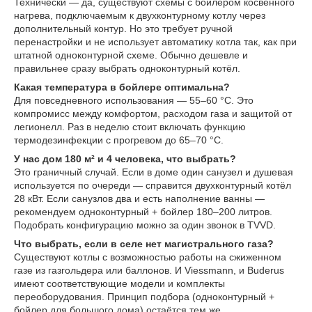
Технически — да, существуют схемы с бойлером косвенного
нагрева, подключаемым к двухконтурному котлу через
дополнительный контур. Но это требует ручной
перенастройки и не использует автоматику котла так, как при
штатной одноконтурной схеме. Обычно дешевле и
правильнее сразу выбрать одноконтурный котёл.
Какая температура в бойлере оптимальна?
Для повседневного использования — 55–60 °C. Это
компромисс между комфортом, расходом газа и защитой от
легионелл. Раз в неделю стоит включать функцию
термодезинфекции с прогревом до 65–70 °C.
У нас дом 180 м² и 4 человека, что выбрать?
Это граничный случай. Если в доме один санузел и душевая
используется по очереди — справится двухконтурный котёл
28 кВт. Если санузлов два и есть наполнение ванны —
рекомендуем одноконтурный + бойлер 180–200 литров.
Подобрать конфигурацию можно за один звонок в TVVD.
Что выбрать, если в селе нет магистрального газа?
Существуют котлы с возможностью работы на сжиженном
газе из газгольдера или баллонов. И Viessmann, и Buderus
имеют соответствующие модели и комплекты
переоборудования. Принцип подбора (одноконтурный +
бойлер для большого дома) остаётся тем же.