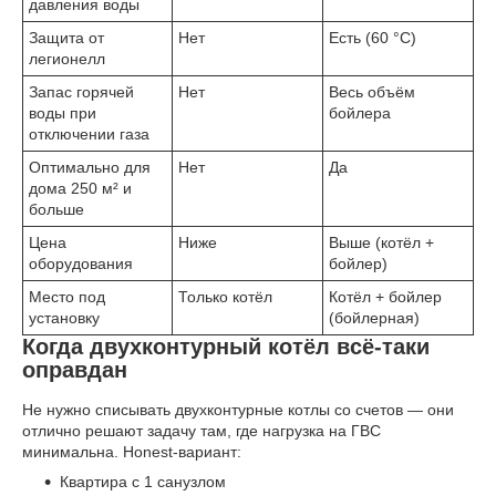
давления воды
Защита от
Нет
Есть (60 °C)
легионелл
Запас горячей
Нет
Весь объём
воды при
бойлера
отключении газа
Оптимально для
Нет
Да
дома 250 м² и
больше
Цена
Ниже
Выше (котёл +
оборудования
бойлер)
Место под
Только котёл
Котёл + бойлер
установку
(бойлерная)
Когда двухконтурный котёл всё-таки
оправдан
Не нужно списывать двухконтурные котлы со счетов — они
отлично решают задачу там, где нагрузка на ГВС
минимальна. Honest-вариант:
Квартира с 1 санузлом