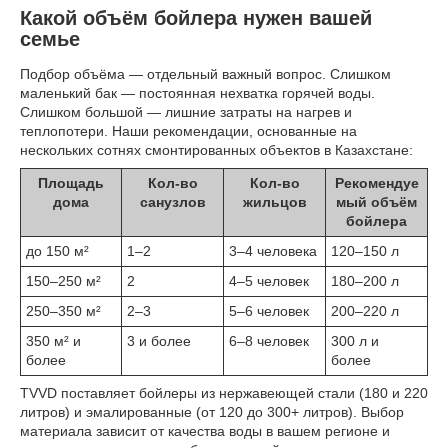
Какой объём бойлера нужен вашей
семье
Подбор объёма — отдельный важный вопрос. Слишком
маленький бак — постоянная нехватка горячей воды.
Слишком большой — лишние затраты на нагрев и
теплопотери. Наши рекомендации, основанные на
нескольких сотнях смонтированных объектов в Казахстане:
Площадь
Кол-во
Кол-во
Рекомендуе
дома
санузлов
жильцов
мый объём
бойлера
до 150 м²
1–2
3–4 человека
120–150 л
150–250 м²
2
4–5 человек
180–200 л
250–350 м²
2–3
5–6 человек
200–220 л
350 м² и
3 и более
6–8 человек
300 л и
более
более
TVVD поставляет бойлеры из нержавеющей стали (180 и 220
литров) и эмалированные (от 120 до 300+ литров). Выбор
материала зависит от качества воды в вашем регионе и