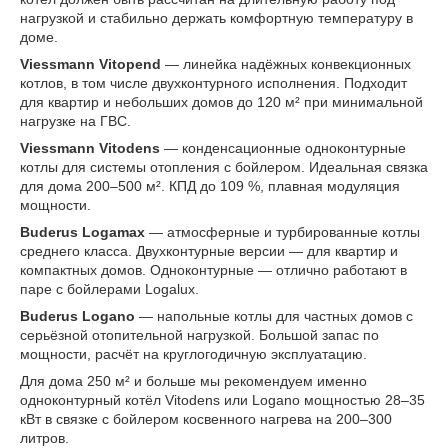
нагрузкой и стабильно держать комфортную температуру в
доме.
Viessmann Vitopend
— линейка надёжных конвекционных
котлов, в том числе двухконтурного исполнения. Подходит
для квартир и небольших домов до 120 м² при минимальной
нагрузке на ГВС.
Viessmann Vitodens
— конденсационные одноконтурные
котлы для системы отопления с бойлером. Идеальная связка
для дома 200–500 м². КПД до 109 %, плавная модуляция
мощности.
Buderus Logamax
— атмосферные и турбированные котлы
среднего класса. Двухконтурные версии — для квартир и
компактных домов. Одноконтурные — отлично работают в
паре с бойлерами Logalux.
Buderus Logano
— напольные котлы для частных домов с
серьёзной отопительной нагрузкой. Большой запас по
мощности, расчёт на круглогодичную эксплуатацию.
Для дома 250 м² и больше мы рекомендуем именно
одноконтурный котёл Vitodens или Logano мощностью 28–35
кВт в связке с бойлером косвенного нагрева на 200–300
литров.