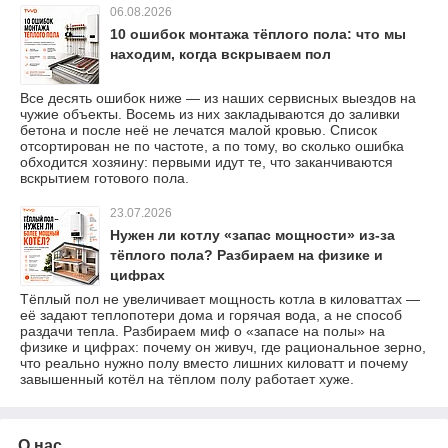
06.08.2026
10 ошибок монтажа тёплого пола: что мы
находим, когда вскрываем пол
Все десять ошибок ниже — из наших сервисных выездов на
чужие объекты. Восемь из них закладываются до заливки
бетона и после неё не лечатся малой кровью. Список
отсортирован не по частоте, а по тому, во сколько ошибка
обходится хозяину: первыми идут те, что заканчиваются
вскрытием готового пола.
23.07.2026
Нужен ли котлу «запас мощности» из-за
тёплого пола? Разбираем на физике и
цифрах
Тёплый пол не увеличивает мощность котла в киловаттах —
её задают теплопотери дома и горячая вода, а не способ
раздачи тепла. Разбираем миф о «запасе на полы» на
физике и цифрах: почему он живуч, где рациональное зерно,
что реально нужно полу вместо лишних киловатт и почему
завышенный котёл на тёплом полу работает хуже.
О нас