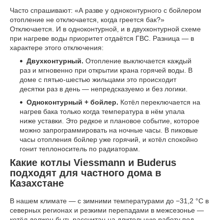
Часто спрашивают: «А разве у одноконтурного с бойлером
отопление не отключается, когда греется бак?»
Отключается. И в одноконтурной, и в двухконтурной схеме
при нагреве воды приоритет отдаётся ГВС. Разница — в
характере этого отключения:
Двухконтурный.
Отопление выключается каждый
раз и мгновенно при открытии крана горячей воды. В
доме с пятью-шестью жильцами это происходит
десятки раз в день — непредсказуемо и без логики.
Одноконтурный + бойлер.
Котёл переключается на
нагрев бака только когда температура в нём упала
ниже уставки. Это редкое и плановое событие, которое
можно запрограммировать на ночные часы. В пиковые
часы отопления бойлер уже горячий, и котёл спокойно
гонит теплоноситель по радиаторам.
Какие котлы Viessmann и Buderus
подходят для частного дома в
Казахстане
В нашем климате — с зимними температурами до −31,2 °C в
северных регионах и резкими перепадами в межсезонье —
котёл должен быть рассчитан на длительную работу под