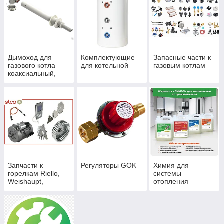
Дымоход для
Комплектующие
Запасные части к
газового котла —
для котельной
газовым котлам
коаксиальный,
купить в Астане
Запчасти к
Регуляторы GOK
Химия для
горелкам Riello,
системы
Weishaupt,
отопления
Ecoflam, Baltur