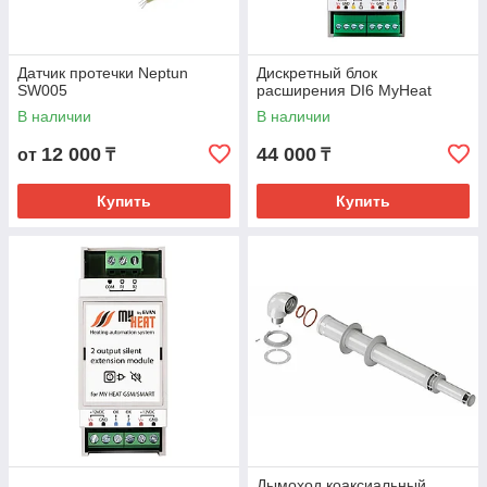
Датчик протечки Neptun
Дискретный блок
SW005
расширения DI6 MyHeat
В наличии
В наличии
12 000
44 000
от
₸
₸
Купить
Купить
Дымоход коаксиальный