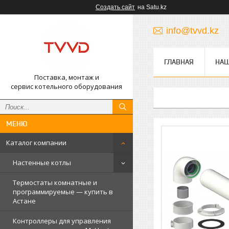
Создать сайт
на Satu.kz
info@tvvd.kz
ГЛАВНАЯ
НА
Поставка, монтаж и
сервис котельного оборудования
Каталог компании
Настенные котлы
Термостаты комнатные и
программируемые — купить в
Астане
Контроллеры для управления