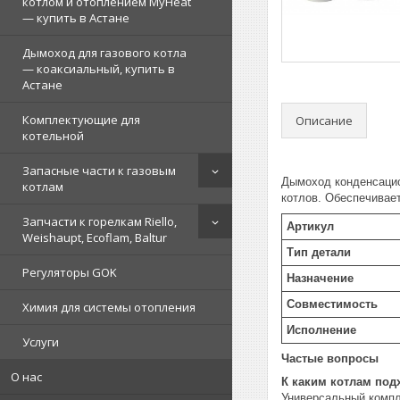
котлом и отоплением MyHeat
— купить в Астане
Дымоход для газового котла
— коаксиальный, купить в
Астане
Комплектующие для
Описание
котельной
Запасные части к газовым
Дымоход конденсацио
котлам
котлов. Обеспечивает
Запчасти к горелкам Riello,
Артикул
Weishaupt, Ecoflam, Baltur
Тип детали
Регуляторы GOK
Назначение
Совместимость
Химия для системы отопления
Исполнение
Услуги
Частые вопросы
О нас
К каким котлам под
Универсальный компл