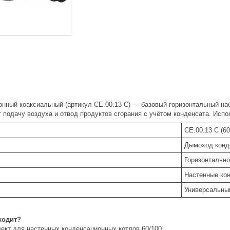
нный коаксиальный (артикул CE.00.13 С) — базовый горизонтальный на
 подачу воздуха и отвод продуктов сгорания с учётом конденсата. Испо
CE.00.13 С (60
Дымоход конд
Горизонтальн
Настенные кон
Универсальны
ходит?
ект для настенных конденсационных котлов 60/100.