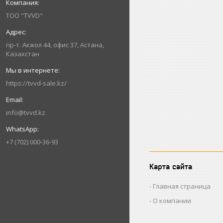
ТОО "TVVD"
пр-т. Акжол 44, офис 37, Астана,
Казахстан
https://tvvd-sale.kz/
info@tvvd.kz
+7 (702) 000-36-93
Карта сайта
Главная страница
О компании