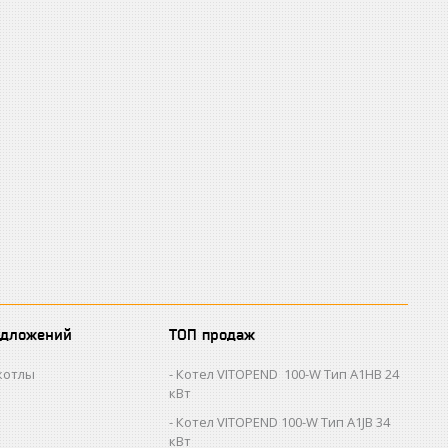
едложений
ТОП продаж
котлы
Котел VITOPEND 100-W Тип A1HB 24
кВт
Котел VITOPEND 100-W Тип A1JB 34
кВт