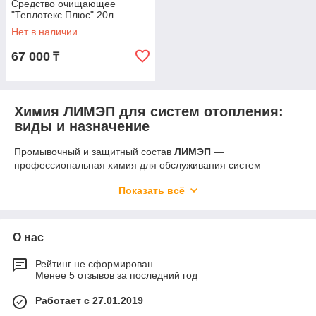
Средство очищающее
"Теплотекс Плюс" 20л
Нет в наличии
67 000
₸
Химия ЛИМЭП для систем отопления:
виды и назначение
Промывочный и защитный состав
ЛИМЭП
—
профессиональная химия для обслуживания систем
отопления в жилых домах, коттеджах и на коммерческих
Показать всё
объектах. Линейка включает три основных продукта:
промывочный состав ЛИМЭП
для удаления накипи и
отложений из теплообменников, котлов и радиаторов;
промывочный состав ЛИМЭП НИФРИЗ
для систем с
О нас
антифризным теплоносителем;
ингибитор коррозии
ЛИМЭП
для долгосрочной защиты металлических
Рейтинг не сформирован
поверхностей системы отопления от окисления и ржавчины.
Менее 5 отзывов за последний год
Все составы безопасны для чугуна, стали, меди, алюминия и
полимерных материалов.
Работает с 27.01.2019