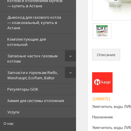
котлом и отоплением MyHeat
— купить в Астане
Дымоход для газового котла
— коаксиальный, купить в
Астане
Комплектующие для
котельной
Описание
Запасные части к газовым
котлам
Запчасти к горелкам Riello,
Weishaupt, Ecoflam, Baltur
Регуляторы GOK
119889751
Химия для системы отопления
Умягчитель воды ЛИ
Услуги
Назначение
О нас
Умягчитель воды ЛИМ