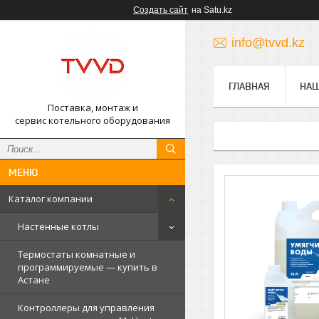
Создать сайт
на Satu.kz
info@tvvd.kz
ГЛАВНАЯ
НА
Поставка, монтаж и
сервис котельного оборудования
Каталог компании
Настенные котлы
Термостаты комнатные и
программируемые — купить в
Астане
Контроллеры для управления