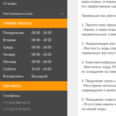
известковых отложен
Отзывы
его эффективным сре
Настенные котлы
Преимущества умягч
ГРАФИК РАБОТЫ
1. Препятствие образ
- Накипь и известко
Понедельник
09:00
18:00
нагревательных элем
Вторник
09:00
18:00
2. Нормализация жес
Среда
09:00
18:00
- Жесткость воды оп
нормализуя жесткост
Четверг
09:00
18:00
Пятница
09:00
18:00
3. Комплексообразую
- Умягчитель воды Л
Суббота
10:00
14:00
их осаждение на пов
Воскресенье
Выходной
4. Продление срока 
- Регулярное исполь
КОНТАКТЫ
повреждение и необх
5. Повышение энерго
+7 (702) 000-36-93
- Отсутствие накипи
+7 (702) 678-70-20
на нагрев воды.