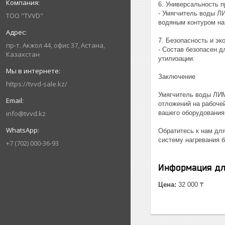
6. Универсальность 
- Умягчитель воды Л
ТОО "TVVD"
водяным контуром на
7. Безопасность и эк
пр-т. Акжол 44, офис 37, Астана,
- Состав безопасен 
Казахстан
утилизации.
Заключение
https://tvvd-sale.kz/
Умягчитель воды ЛИМ
отложений на рабоче
info@tvvd.kz
вашего оборудования
Обратитесь к нам дл
систему нагревания 
+7 (702) 000-36-93
Информация дл
Цена:
32 000 ₸