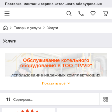
Поставка, монтаж и сервис котельного оборудования
Товары и услуги
Услуги
Услуги
Обслуживание котельного
оборудования в ТОО "TVVD"
Использование надежных комплектующих,
применение современных технологий
Показать всё
Наша компания предлагает техническое обслуживание
котельного оборудования, ремонт с использованием
Сортировка
качественных запчастей. Гарантируем 100% качество
оказываемой услуги и приемлемые цены.