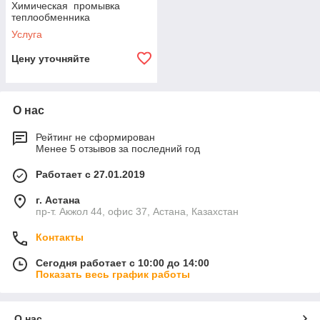
Химическая промывка
Наша компания работает в сфере ремонта и
теплообменника
техобслуживания котлов не один год и обладает
Услуга
квалифицированным штатом рабочего персонала.
Цену уточняйте
О нас
Рейтинг не сформирован
Менее 5 отзывов за последний год
Доверие со стороны заказчиков
Работает с 27.01.2019
Мы сотрудничаем с клиентами на постоянной основе и
нам доверяют ввиду лучших условий.
г. Астана
пр-т. Акжол 44, офис 37, Астана, Казахстан
Контакты
Сегодня работает с 10:00 до 14:00
Показать весь график работы
Гарантия качества
О нас