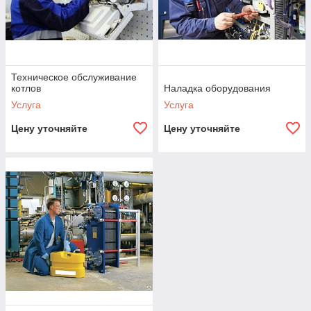
Мы гарантируем не только соответствие строгим
требованиям нормативных документов во время
проведения технического обслуживания, но и
устанавливаем демократичные цены на услуги.
Техническое обслуживание
котлов
Наладка оборудования
Услуга
Услуга
О компании
Цену уточняйте
Цену уточняйте
ТОО "TVVD" – профессиональное
обслуживание и ремонт котельных и
газового оборудования
Большой опыт