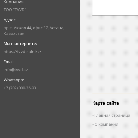
ТОО "TVVD"
пр-т. Акжол 44, офис 37, Астана,
Казахстан
https://tvvd-sale.kz/
info@tvvd.kz
+7 (702) 000-36-93
Карта сайта
Главная страница
О компании