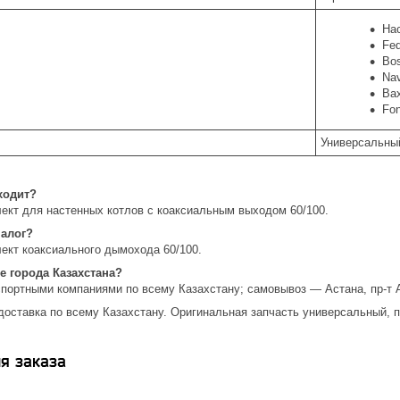
На
Fed
Bo
Nav
Ba
Fon
Универсальны
ходит?
ект для настенных котлов с коаксиальным выходом 60/100.
налог?
ект коаксиального дымохода 60/100.
е города Казахстана?
спортными компаниями по всему Казахстану; самовывоз — Астана, пр-т 
доставка по всему Казахстану. Оригинальная запчасть универсальный, п
я заказа