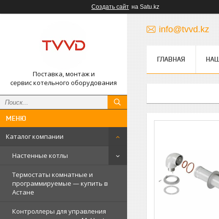
Создать сайт
на Satu.kz
info@tvvd.kz
ГЛАВНАЯ
НА
Поставка, монтаж и
сервис котельного оборудования
Каталог компании
Настенные котлы
Термостаты комнатные и
программируемые — купить в
Астане
Контроллеры для управления