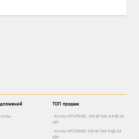
едложений
ТОП продаж
котлы
Котел VITOPEND 100-W Тип A1HB 24
кВт
Котел VITOPEND 100-W Тип A1JB 34
кВт