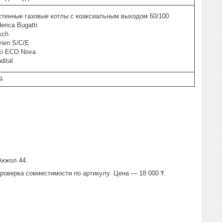
стенные газовые котлы с коаксиальным выходом 60/100
erica Bugatti
sch
ien S/C/E
xi ECO Nova
dital
й
Акжол 44.
роверка совместимости по артикулу. Цена — 18 000 ₸.