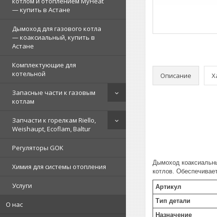
котлом и отоплением MyHeat
— купить в Астане
Дымоход для газового котла
— коаксиальный, купить в
Астане
Комплектующие для
котельной
Описание
Х
Запасные части к газовым
котлам
Запчасти к горелкам Riello,
Weishaupt, Ecoflam, Baltur
Регуляторы GOK
Дымоход коаксиальны
Химия для системы отопления
котлов. Обеспечивает
Услуги
Артикул
Тип детали
О нас
Назначение