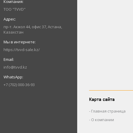
ТОО "TVVD"
пр-т. Акжол 44, офис 37, Астана,
Казахстан
https://tvvd-sale.kz/
info@tvvd.kz
+7 (702) 000-36-93
Карта сайта
Главная страница
О компании