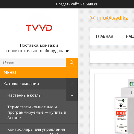
Создать сайт
на Satu.kz
info@tvvd.kz
ГЛАВНАЯ
НА
Поставка, монтаж и
сервис котельного оборудования
Каталог компании
Настенные котлы
Термостаты комнатные и
программируемые — купить в
Астане
Контроллеры для управления