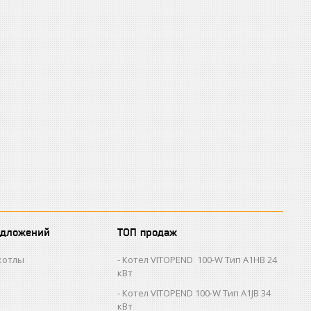
едложений
ТОП продаж
котлы
Котел VITOPEND 100-W Тип A1HB 24
кВт
Котел VITOPEND 100-W Тип A1JB 34
кВт