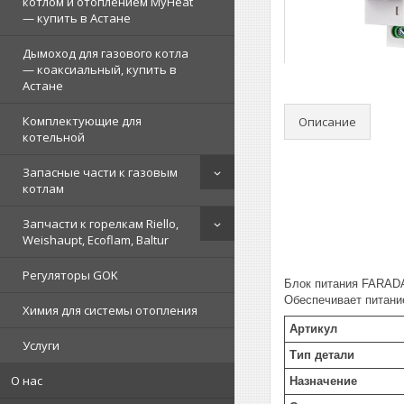
котлом и отоплением MyHeat
— купить в Астане
Дымоход для газового котла
— коаксиальный, купить в
Астане
Комплектующие для
Описание
котельной
Запасные части к газовым
котлам
Запчасти к горелкам Riello,
Weishaupt, Ecoflam, Baltur
Регуляторы GOK
Блок питания FARADA
Обеспечивает питани
Химия для системы отопления
Артикул
Услуги
Тип детали
О нас
Назначение