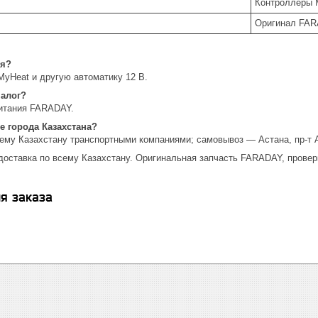
Контроллеры M
Оригинал FA
ся?
MyHeat и другую автоматику 12 В.
налог?
итания FARADAY.
е города Казахстана?
сему Казахстану транспортными компаниями; самовывоз — Астана, пр-т 
доставка по всему Казахстану. Оригинальная запчасть FARADAY, провер
я заказа