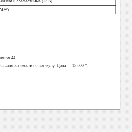
yHeat и совместимые (12 В)
RADAY
Акжол 44.
ка совместимости по артикулу. Цена — 13 000 ₸.