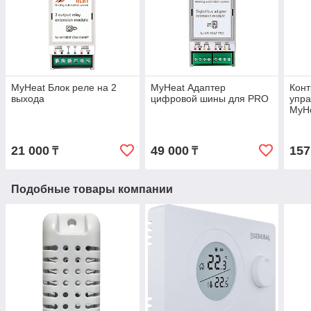
MyHeat Блок реле на 2
MyHeat Адаптер
Конт
выхода
цифровой шины для PRO
упра
MyH
21 000
49 000
157
₸
₸
Подобные товары компании