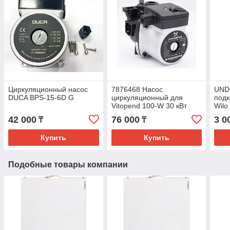
Циркуляционный насос
7876468 Насос
UND
DUCA BPS-15-6D G
циркуляционный для
подк
Vitopend 100-W 30 кВт
Wilo
42 000
76 000
3 0
₸
₸
Купить
Купить
Подобные товары компании