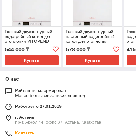
Газовый двухконтурный
Газовый двухконтурный
Газо
водогрейный котел для
настенный водогрейный
водо
отопления VITOPEND
котел для отопления
ото
100-W Тип A1JB 24 кВт
VITOPEND 100-W Тип
100-
544 000
578 000
415
₸
₸
A1JB 34 кВт
Купить
Купить
О нас
Рейтинг не сформирован
Менее 5 отзывов за последний год
Работает с 27.01.2019
г. Астана
пр-т. Акжол 44, офис 37, Астана, Казахстан
Контакты