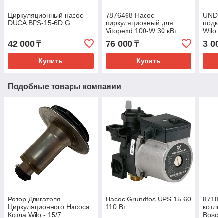
Циркуляционный насос
7876468 Насос
UND
DUCA BPS-15-6D G
циркуляционный для
подк
Vitopend 100-W 30 кВт
Wilo
42 000
76 000
3 0
₸
₸
Купить
Купить
Подобные товары компании
Ротор Двигателя
Насос Grundfos UPS 15-60
8718
Циркуляционного Насоса
110 Вт
котл
Котла Wilo - 15/7
Bosc