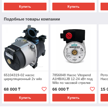
Купить
Купить
Подобные товары компании
65104319-02 насос
7856848 Насос Vitopend
Рото
циркуляционный 2v wilo
A1HB/A1JB 12-24 кВт под
Насо
Wilo по часовой стрелке
68 000
66 000
15 
₸
₸
Купить
Купить