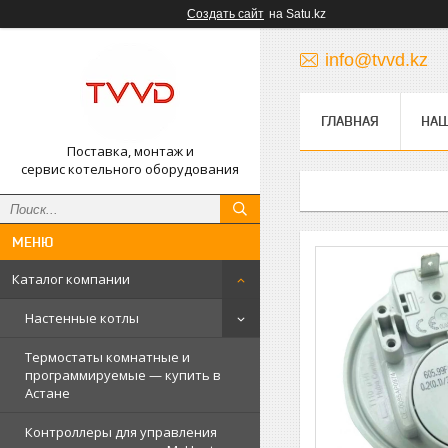
Создать сайт
на Satu.kz
info@tvvd.kz
ГЛАВНАЯ
НА
Поставка, монтаж и
сервис котельного оборудования
Каталог компании
Настенные котлы
Термостаты комнатные и
программируемые — купить в
Астане
Контроллеры для управления