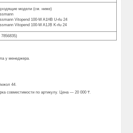
дходящие модели (см. ниже)
essmann
ssmann Vitopend 100-W A1HB U-rlu 24
ssmann Vitopend 100-W A1JB K-rlu 24
 7856835)
тла у менеджера.
Акжол 44.
рка совместимости по артикулу. Цена — 20 000 ₸.