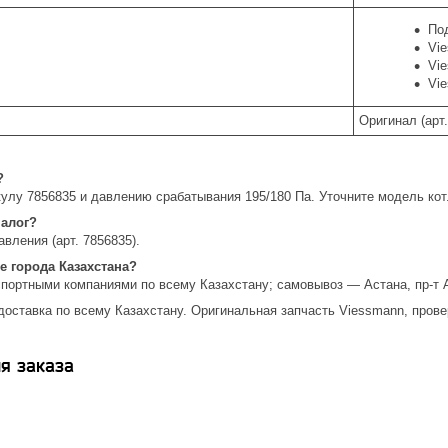
По
Vi
Vie
Vie
Оригинал (арт.
?
кулу 7856835 и давлению срабатывания 195/180 Па. Уточните модель ко
налог?
вления (арт. 7856835).
е города Казахстана?
спортными компаниями по всему Казахстану; самовывоз — Астана, пр-т 
доставка по всему Казахстану. Оригинальная запчасть Viessmann, прове
я заказа