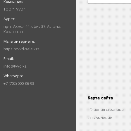
ТОО "TVVD"
пр-т. Акжол 44, офис 37, Астана,
Казахстан
https://tvvd-sale.kz/
info@tvvd.kz
+7 (702) 000-36-93
Карта сайта
Главная страница
О компании