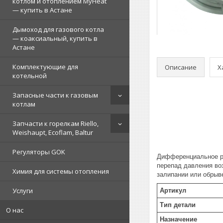
котлом и отоплением MyHeat
— купить в Астане
Дымоход для газового котла
— коаксиальный, купить в
Астане
Комплектующие для
Описание
Х
котельной
Запасные части к газовым
котлам
Запчасти к горелкам Riello,
Weishaupt, Ecoflam, Baltur
Регуляторы GOK
Дифференциальное ре
перепад давления воз
Химия для системы отопления
залипании или обрыв
Услуги
Артикул
Тип детали
О нас
Назначение