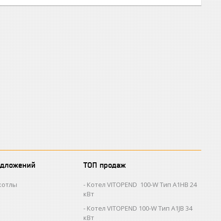
едложений
ТОП продаж
котлы
Котел VITOPEND 100-W Тип A1HB 24
кВт
Котел VITOPEND 100-W Тип A1JB 34
кВт