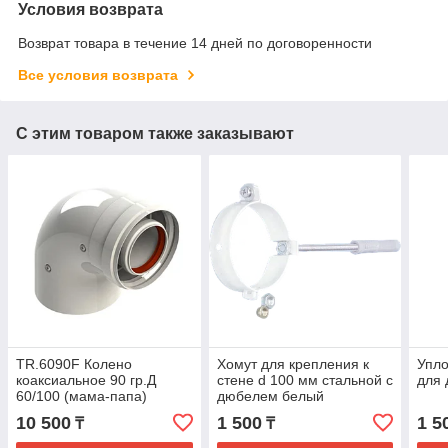
Условия возврата
Возврат товара в течение 14 дней по договоренности
Все условия возврата
С этим товаром также заказывают
TR.6090F Колено
Хомут для крепления к
Упло
коаксиальное 90 гр.Д
стене d 100 мм стальной с
для
60/100 (мама-папа)
дюбелем белый
10 500
1 500
1 5
₸
₸