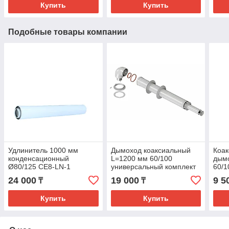
Купить
Купить
Подобные товары компании
Удлинитель 1000 мм
Дымоход коаксиальный
Коак
конденсационный
L=1200 мм 60/100
дым
Ø80/125 CE8-LN-1
универсальный комплект
60/1
для настенного котла
24 000
19 000
9 5
₸
₸
Купить
Купить