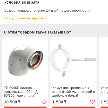
Условия возврата
Возврат товара в течение 14 дней по договоренности
Все условия возврата
С этим товаром также заказывают
TR.6090F Колено
Хомут для крепления к
Упло
коаксиальное 90 гр.Д
стене d 100 мм стальной с
для
60/100 (мама-папа)
дюбелем белый
10 500
1 500
1 5
₸
₸