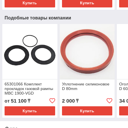
Купить
Купить
Подобные товары компании
65301066 Комплект
Уплотнение силиконовое
Огол
прокладок газовой рампы
D 80mm
D 60
MBC 1900-VGD
51 100
2 000
34 
от
₸
₸
Купить
Купить