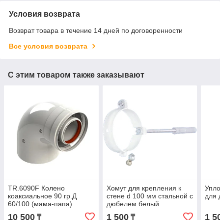
Условия возврата
Возврат товара в течение 14 дней по договоренности
Все условия возврата
С этим товаром также заказывают
TR.6090F Колено
Хомут для крепления к
Упло
коаксиальное 90 гр.Д
стене d 100 мм стальной с
для
60/100 (мама-папа)
дюбелем белый
10 500
1 500
1 5
₸
₸