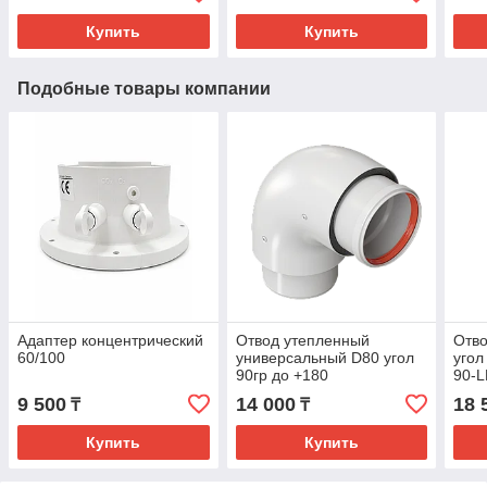
Купить
Купить
Подобные товары компании
Адаптер концентрический
Отвод утепленный
Отв
60/100
универсальный D80 угол
угол
90гр до +180
90-
KRATSPKU80-90
9 500
14 000
18 
₸
₸
Купить
Купить