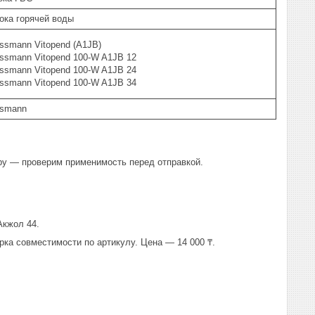
ока горячей воды
ssmann Vitopend (A1JB)
essmann Vitopend 100-W A1JB 12
essmann Vitopend 100-W A1JB 24
essmann Vitopend 100-W A1JB 34
ssmann
ру — проверим применимость перед отправкой.
Акжол 44.
рка совместимости по артикулу. Цена — 14 000 ₸.