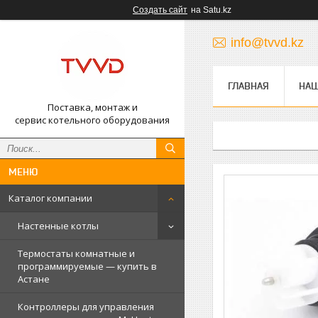
Создать сайт
на Satu.kz
info@tvvd.kz
ГЛАВНАЯ
НА
Поставка, монтаж и
сервис котельного оборудования
Каталог компании
Настенные котлы
Термостаты комнатные и
программируемые — купить в
Астане
Контроллеры для управления