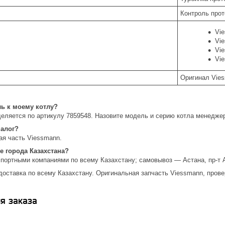
Контроль прот
Vie
Vi
Vi
Vi
Оригинал Vie
ль к моему котлу?
еляется по артикулу 7859548. Назовите модель и серию котла менедже
налог?
ая часть Viessmann.
е города Казахстана?
спортными компаниями по всему Казахстану; самовывоз — Астана, пр-т 
доставка по всему Казахстану. Оригинальная запчасть Viessmann, прове
я заказа