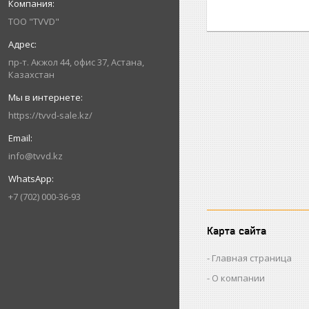
ТОО "TVVD"
пр-т. Акжол 44, офис 37, Астана,
Казахстан
https://tvvd-sale.kz/
info@tvvd.kz
+7 (702) 000-36-93
Карта сайта
Главная страница
О компании