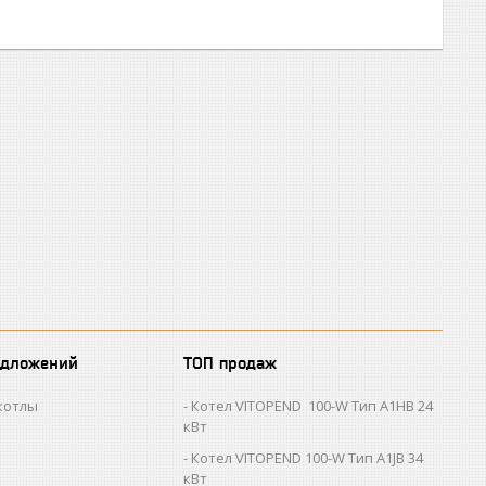
едложений
ТОП продаж
котлы
Котел VITOPEND 100-W Тип A1HB 24
кВт
Котел VITOPEND 100-W Тип A1JB 34
кВт