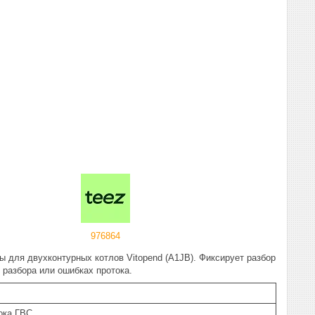
976864
ы для двухконтурных котлов Vitopend (A1JB). Фиксирует разбор
 разбора или ошибках протока.
ока ГВС