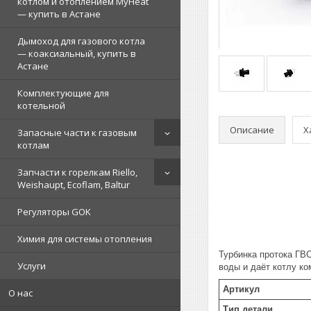
котлом и отоплением MyHeat
— купить в Астане
Дымоход для газового котла
— коаксиальный, купить в
Астане
Комплектующие для
котельной
Описание
Х
Запасные части к газовым
котлам
Запчасти к горелкам Riello,
Weishaupt, Ecoflam, Baltur
Регуляторы GOK
Химия для системы отопления
Турбинка протока ГВС
Услуги
воды и даёт котлу ко
Артикул
О нас
Тип детали