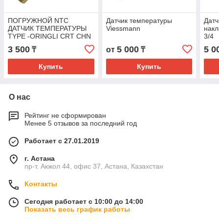
ПОГРУЖНОЙ NTC
Датчик температуры
Датч
ДАТЧИК ТЕМПЕРАТУРЫ
Viessmann
нак
TYPE -ORINGLI CRT CHN
3/4
3 500
5 000
5 0
₸
от
₸
Купить
Купить
О нас
Рейтинг не сформирован
Менее 5 отзывов за последний год
Работает с 27.01.2019
г. Астана
пр-т. Акжол 44, офис 37, Астана, Казахстан
Контакты
Сегодня работает с 10:00 до 14:00
Показать весь график работы