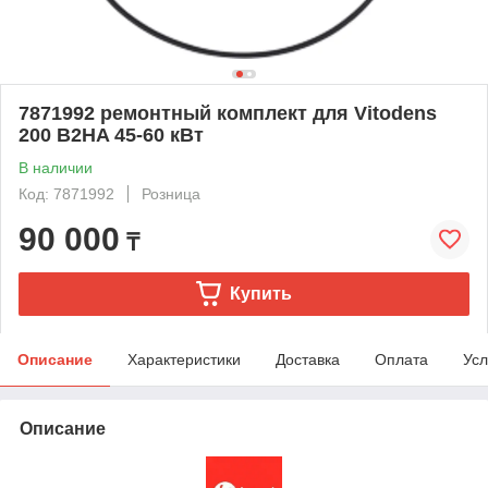
7871992 ремонтный комплект для Vitodens
200 B2HA 45-60 кВт
В наличии
Код: 7871992
Розница
90 000
₸
Купить
Описание
Характеристики
Доставка
Оплата
Усл
Описание