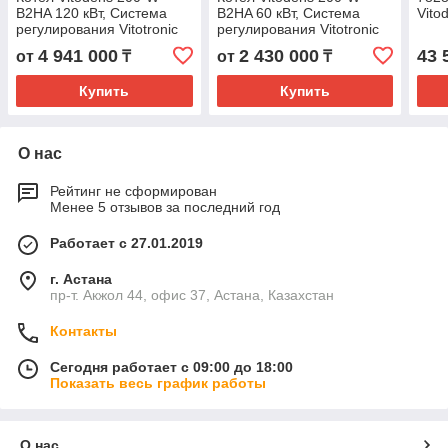
B2HA 120 кВт, Система
B2HA 60 кВт, Система
Vito
регулирования Vitotronic
регулирования Vitotronic
200 HO1B
100 HC1B
4 941 000
2 430 000
43 
от
₸
от
₸
Купить
Купить
О нас
Рейтинг не сформирован
Менее 5 отзывов за последний год
Работает с 27.01.2019
г. Астана
пр-т. Акжол 44, офис 37, Астана, Казахстан
Контакты
Сегодня работает с 09:00 до 18:00
Показать весь график работы
О нас