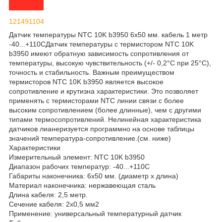
121491104
Датчик температуры NTC 10K b3950 6x50 мм. кабель 1 метр
-40...+110CДатчик температуры с термистором NTC 10K
b3950 имеют обратную зависимость сопротивления от
температуры, высокую чувствительность (+/- 0,2°С при 25°С),
точность и стабильность. Важным преимуществом
термисторов NTC 10K b3950 является высокое
сопротивление и крутизна характеристики. Это позволяет
применять с термисторами NTC линии связи с более
высоким сопротивлением (более длинные), чем с другими
типами термосопротивлений. Нелинейная характеристика
датчиков лианеризуется программно на основе таблицы
значений температура-сопротивление.(см. ниже)
Характеристики
Измерительный элемент: NTC 10K b3950
Диапазон рабочих температур: -40...+110C
Габариты наконечника: 6x50 мм. (диаметр х длина)
Материал наконечника: нержавеющая сталь
Длина кабеля: 2,5 метр.
Сечение кабеля: 2x0,5 мм2
Применение: универсальный температурный датчик