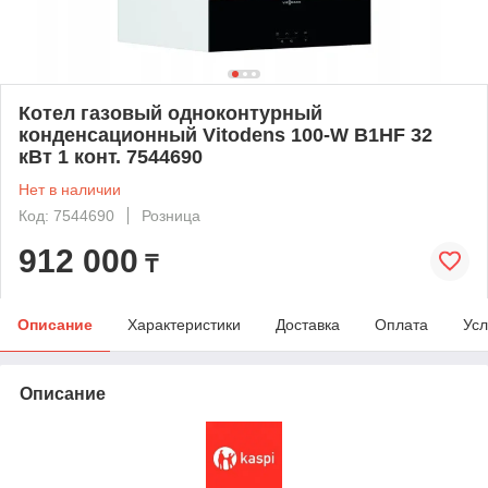
Котел газовый одноконтурный
конденсационный Vitodens 100-W B1HF 32
кВт 1 конт. 7544690
Нет в наличии
Код: 7544690
Розница
912 000
₸
Описание
Характеристики
Доставка
Оплата
Усл
Описание