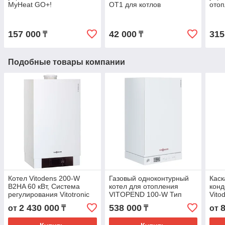
MyHeat GO+!
OT1 для котлов
отоп
Viessmann
157 000
42 000
315
₸
₸
Подобные товары компании
Котел Vitodens 200-W
Газовый одноконтурный
Каск
B2HA 60 кВт, Система
котел для отопления
конд
регулирования Vitotronic
VITOPEND 100-W Тип
Vito
100 HC1B
A1HB 29,9 кВт
мощн
2 430 000
538 000
от
₸
₸
от