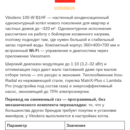
103326626
Vitodens 100-W B1HF — настенный конденсационный
одноконтурный котёл нового поколения для квартир и
частных домов до ~320 м². Одноконтурное исполнение
рассчитано на работу с бойлером косвенного нагрева,
поэтому подходит там, где нужен большой и стабильный
запас горячей воды. Компактный корпус 360×400×700 мм и
встроенный
Wi-Fi
— управление и диагностика через
приложение Viessmann.
Широкий диапазон модуляции до 1:10 (3,2–32 кВт) и
оптимизация пауз дают мало тактований даже при малом
отборе тепла — это ресурс и экономия. Теплообменник Inox-
Radial из нержавеющей стали, горелка MatriX-Plus с Lambda
Pro (подстройка под состав газа) и энергоэффективный
насос, экономящий до 70% электроэнергии.
Перевод на сжиженный газ — программный, без
механического комплекта переналадки:
то, что у
большинства других брендов требует покупки и установки
жиклёров, у Vitodens выполняется в настройках котла.
Параметр
Значение