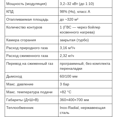
Мощность (модуляция)
3,2–32 кВт (до 1:10)
КПД
98% (Hs), класс A
Отапливаемая площадь
до ~320 м²
Количество контуров
1 (ГВС — через бойлер
косвенного нагрева)
Камера сгорания
закрытая (турбо)
Расход природного газа
3,16 м³/ч
Расход сжиженного газа
2,32 кг/ч
Перевод на сжиженный газ
программный, без комплекта
переналадки
Дымоход
60/100 мм
Макс. давление
3 бар
Макс. температура подачи
+82 °C
Габариты (Д×Ш×В)
360×400×700 мм
Теплообменник
Inox-Radial, нержавеющая
сталь