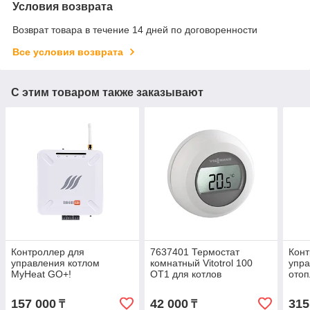
Условия возврата
Возврат товара в течение 14 дней по договоренности
Все условия возврата
С этим товаром также заказывают
Контроллер для
7637401 Термостат
Конт
управления котлом
комнатный Vitotrol 100
упра
MyHeat GO+!
OT1 для котлов
отоп
Viessmann
157 000
42 000
315
₸
₸