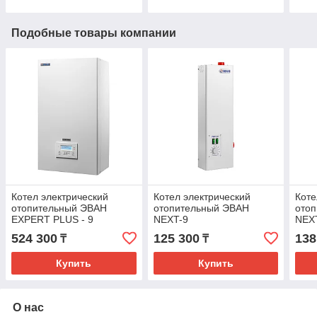
Подобные товары компании
Котел электрический
Котел электрический
Коте
отопительный ЭВАН
отопительный ЭВАН
ото
EXPERT PLUS - 9
NEXT-9
NEX
524 300
125 300
138
₸
₸
Купить
Купить
О нас