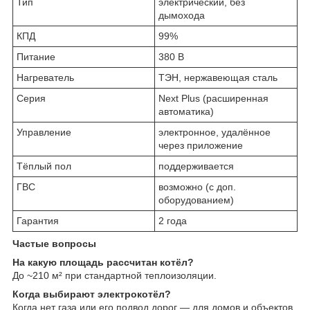
Тип
электрический, без
дымохода
КПД
99%
Питание
380 В
Нагреватель
ТЭН, нержавеющая сталь
Серия
Next Plus (расширенная
автоматика)
Управление
электронное, удалённое
через приложение
Тёплый пол
поддерживается
ГВС
возможно (с доп.
оборудованием)
Гарантия
2 года
Частые вопросы
На какую площадь рассчитан котёл?
До ~210 м² при стандартной теплоизоляции.
Когда выбирают электрокотёл?
Когда нет газа или его подвод дорог — для домов и объектов,