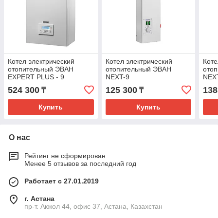
Котел электрический
Котел электрический
Коте
отопительный ЭВАН
отопительный ЭВАН
ото
EXPERT PLUS - 9
NEXT-9
NEX
524 300
125 300
138
₸
₸
Купить
Купить
О нас
Рейтинг не сформирован
Менее 5 отзывов за последний год
Работает с 27.01.2019
г. Астана
пр-т. Акжол 44, офис 37, Астана, Казахстан