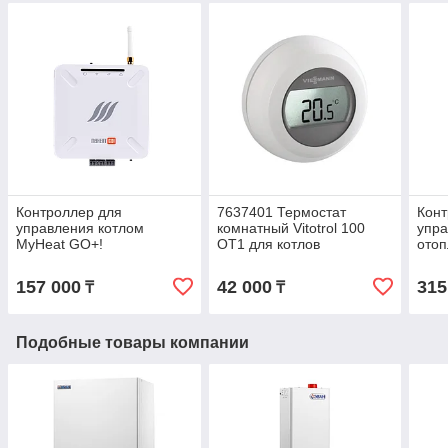
Контроллер для
7637401 Термостат
Конт
управления котлом
комнатный Vitotrol 100
упра
MyHeat GO+!
OT1 для котлов
отоп
Viessmann
157 000
42 000
315
₸
₸
Подобные товары компании