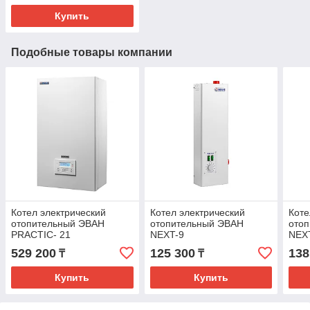
Купить
Подобные товары компании
Котел электрический
Котел электрический
Коте
отопительный ЭВАН
отопительный ЭВАН
ото
PRACTIC- 21
NEXT-9
NEX
529 200
125 300
138
₸
₸
Купить
Купить