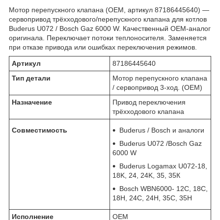
Мотор перепускного клапана (OEM, артикул 87186445640) —
сервопривод трёхходового/перепускного клапана для котлов
Buderus U072 / Bosch Gaz 6000 W. Качественный OEM-аналог
оригинала. Переключает потоки теплоносителя. Заменяется
при отказе привода или ошибках переключения режимов.
Артикул
87186445640
Тип детали
Мотор перепускного клапана
/ сервопривод 3-ход. (OEM)
Назначение
Привод переключения
трёхходового клапана
Совместимость
Buderus / Bosch и аналоги
Buderus U072 /Bosch Gaz
6000 W
Buderus Logamax U072-18,
18K, 24, 24K, 35, 35К
Bosch WBN6000- 12C, 18C,
18H, 24C, 24H, 35С, 35Н
Исполнение
OEM