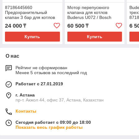
87186445660
Мотор перепускного
Bude
Предохранительный
клапана для котлов
трех
клапан 3 бар для котлов
Buderus U072 / Bosch
8718
Buderus U072 / Bosch
GAZ6000 8786445640
кла
24 000
60 500
6 5
₸
₸
GAZ6000 -24
Купить
Купить
О нас
Рейтинг не сформирован
Менее 5 отзывов за последний год
Работает с 27.01.2019
г. Астана
пр-т. Акжол 44, офис 37, Астана, Казахстан
Контакты
Сегодня работает с 09:00 до 18:00
Показать весь график работы