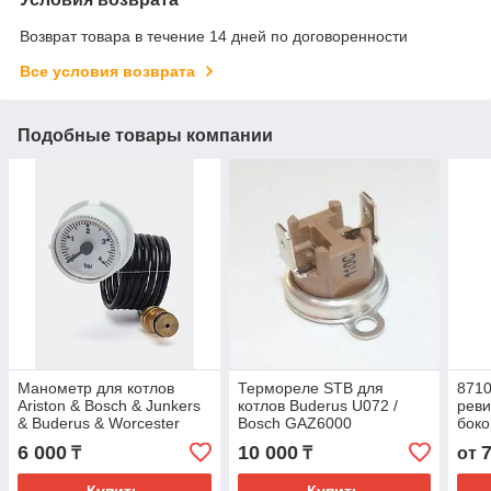
Возврат товара в течение 14 дней по договоренности
Все условия возврата
Подобные товары компании
Манометр для котлов
Термореле STB для
871
Ariston & Bosch & Junkers
котлов Buderus U072 /
реви
& Buderus & Worcester
Bosch GAZ6000
боко
60000725 - 87182243440
котл
6 000
10 000
₸
₸
от
OEM
Bude