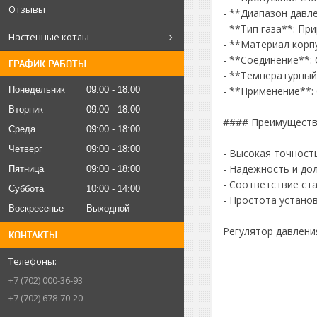
Отзывы
- **Диапазон давле
- **Тип газа**: Пр
Настенные котлы
- **Материал корп
- **Соединение**:
ГРАФИК РАБОТЫ
- **Температурный 
Понедельник
09:00
18:00
- **Применение**:
Вторник
09:00
18:00
#### Преимущест
Среда
09:00
18:00
Четверг
09:00
18:00
- Высокая точност
- Надежность и до
Пятница
09:00
18:00
- Соответствие ст
Суббота
10:00
14:00
- Простота устано
Воскресенье
Выходной
Регулятор давлени
КОНТАКТЫ
+7 (702) 000-36-93
+7 (702) 678-70-20