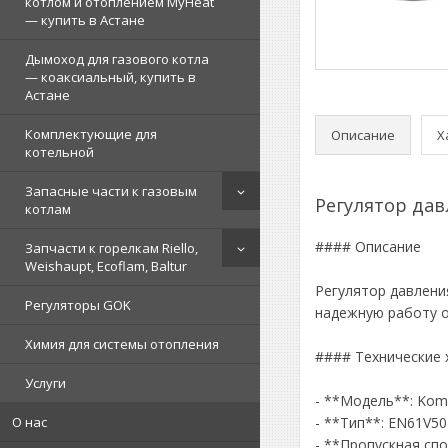
котлом и отоплением MyHeat
— купить в Астане
Дымоход для газового котла
— коаксиальный, купить в
Астане
Комплектующие для
Описание
Х
котельной
Запасные части к газовым
Регулятор дав
котлам
#### Описание
Запчасти к горелкам Riello,
Weishaupt, Ecoflam, Baltur
Регулятор давлени
Регуляторы GOK
надежную работу 
Химия для системы отопления
#### Технические 
Услуги
- **Модель**: Komb
О нас
- **Тип**: EN61V50
- **Пропускная спо