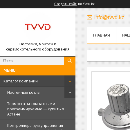
Создать сайт
на Satu.kz
info@tvvd.kz
ГЛАВНАЯ
НА
Поставка, монтаж и
сервис котельного оборудования
Каталог компании
Настенные котлы
Термостаты комнатные и
программируемые — купить в
Астане
Контроллеры для управления