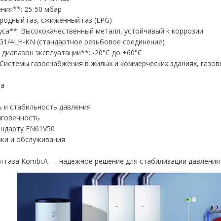
ния**: 25-50 мбар
иродный газ, сжиженный газ (LPG)
уса**: Высококачественный металл, устойчивый к коррозии
 G1/4LH-KN (стандартное резьбовое соединение)
диапазон эксплуатации**: -20°C до +60°C
 Системы газоснабжения в жилых и коммерческих зданиях, газов
ва
ь и стабильность давления
лговечность
андарту EN61V50
вки и обслуживания
я газа Kombi.A — надежное решение для стабилизации давления 