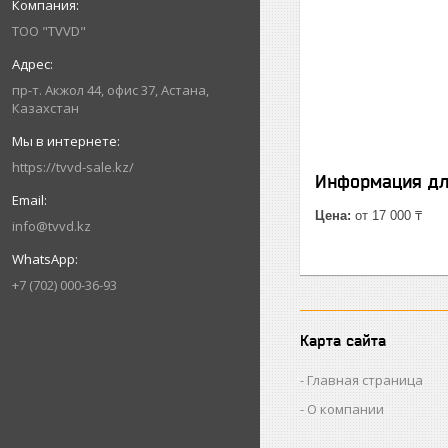
ТОО "TVVD"
пр-т. Акжол 44, офис 37, Астана,
Казахстан
https://tvvd-sale.kz/
Информация дл
Цена:
от 17 000 ₸
info@tvvd.kz
+7 (702) 000-36-93
Карта сайта
Главная страница
О компании