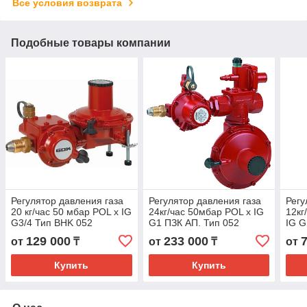
Все условия возврата
Подобные товары компании
Регулятор давления газа
Регулятор давления газа
Регу
20 кг/час 50 мбар POL x IG
24кг/час 50мбар POL x IG
12кг
G3/4 Тип BHK 052
G1 ПЗК АП. Тип 052
IG G
129 000
233 000
от
₸
от
₸
от
Купить
Купить