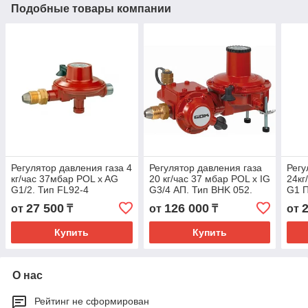
Подобные товары компании
Регулятор давления газа 4
Регулятор давления газа
Регу
кг/час 37мбар POL x AG
20 кг/час 37 мбар POL x IG
24кг
G1/2. Тип FL92-4
G3/4 АП. Тип BHK 052.
G1 П
27 500
126 000
от
₸
от
₸
от
Купить
Купить
О нас
Рейтинг не сформирован