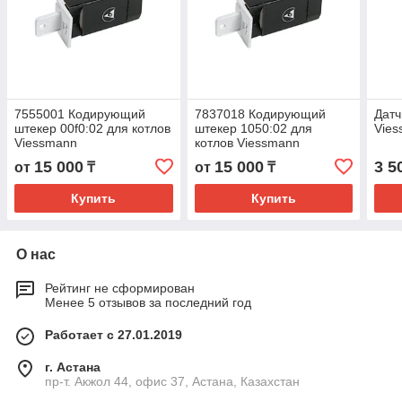
7555001 Кодирующий
7837018 Кодирующий
Датч
штекер 00f0:02 для котлов
штекер 1050:02 для
Vie
Viessmann
котлов Viessmann
15 000
15 000
3 5
от
₸
от
₸
Купить
Купить
О нас
Рейтинг не сформирован
Менее 5 отзывов за последний год
Работает с 27.01.2019
г. Астана
пр-т. Акжол 44, офис 37, Астана, Казахстан