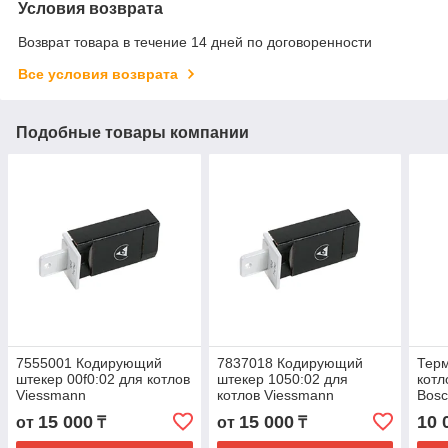
Условия возврата
Возврат товара в течение 14 дней по договоренности
Все условия возврата
Подобные товары компании
7555001 Кодирующий
7837018 Кодирующий
Тер
штекер 00f0:02 для котлов
штекер 1050:02 для
котл
Viessmann
котлов Viessmann
Bos
15 000
15 000
10 
от
₸
от
₸