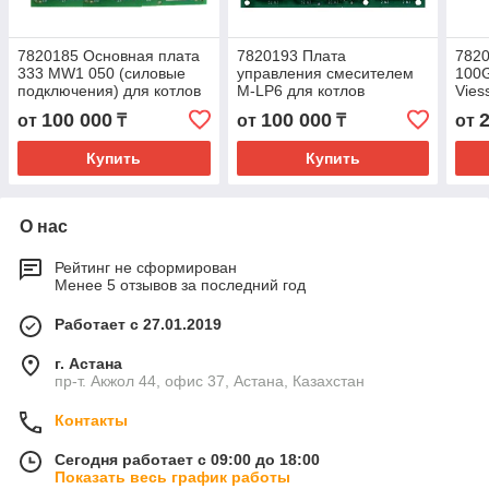
7820185 Основная плата
7820193 Плата
7820
333 MW1 050 (силовые
управления смесителем
100G
подключения) для котлов
M-LP6 для котлов
Vie
Viessmann Vitotronic
Viessmann Vitotronic
100 000
100 000
от
₸
от
₸
от
Купить
Купить
О нас
Рейтинг не сформирован
Менее 5 отзывов за последний год
Работает с 27.01.2019
г. Астана
пр-т. Акжол 44, офис 37, Астана, Казахстан
Контакты
Сегодня работает с 09:00 до 18:00
Показать весь график работы