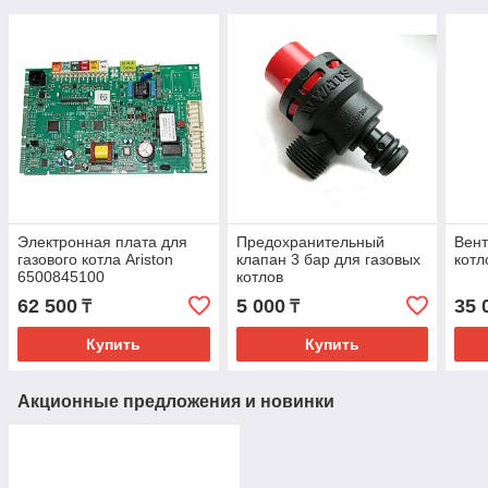
Электронная плата для
Предохранительный
Вент
газового котла Ariston
клапан 3 бар для газовых
котл
6500845100
котлов
Bosch/Buderus/Ariston
62 500
5 000
35 
₸
₸
87186445660 (61312668)
Купить
Купить
Акционные предложения и новинки