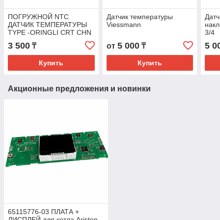
ПОГРУЖНОЙ NTC
Датчик температуры
Датч
ДАТЧИК ТЕМПЕРАТУРЫ
Viessmann
нак
TYPE -ORINGLI CRT CHN
3/4
3 500
5 000
5 0
₸
от
₸
Купить
Купить
Акционные предложения и новинки
65115776-03 ПЛАТА +
ДИСПЛЕЙ для котла Ariston