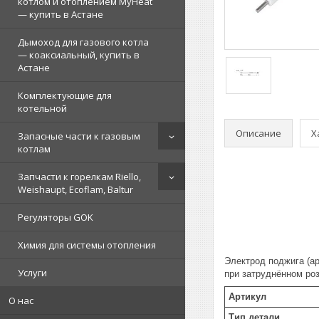
котлом и отоплением MyHeat
— купить в Астане
Дымоход для газового котла
— коаксиальный, купить в
Астане
Комплектующие для
котельной
Описание
Х
Запасные части к газовым
котлам
Запчасти к горелкам Riello,
Weishaupt, Ecoflam, Baltur
Регуляторы GOK
Химия для системы отопления
Электрод поджига (ар
Услуги
при затруднённом роз
Артикул
О нас
Тип детали