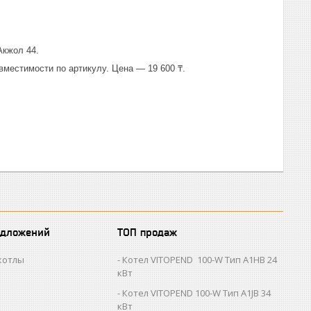
Акжол 44.
вместимости по артикулу. Цена — 19 600 ₸.
едложений
ТОП продаж
котлы
Котел VITOPEND 100-W Тип A1HB 24
кВт
Котел VITOPEND 100-W Тип A1JB 34
кВт