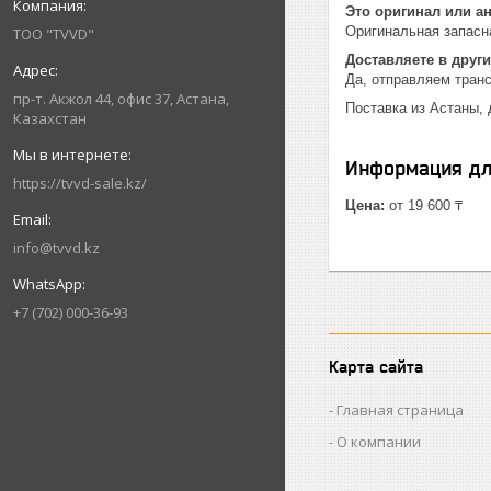
Это оригинал или а
Оригинальная запасна
ТОО "TVVD"
Доставляете в други
Да, отправляем тран
пр-т. Акжол 44, офис 37, Астана,
Поставка из Астаны, 
Казахстан
Информация дл
https://tvvd-sale.kz/
Цена:
от 19 600 ₸
info@tvvd.kz
+7 (702) 000-36-93
Карта сайта
Главная страница
О компании