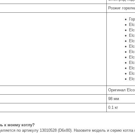
Розжиг горелки
Гор
Elc
Elc
El
Elc
Elc
Elc
Elc
Elc
Elc
Elc
Elc
Оригинал Elco
98 мм
0.1 кг
ль к моему котлу?
еляется по артикулу 13010528 (D6x80). Назовите модель и серию котл