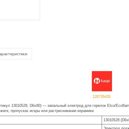
арактеристики
128735435
тикул 13010528, D6x80) — запальный электрод для горелок Elco/Ecoflam
жиге, пропусках искры или растрескивании керамики.
13010528 (D6x
Электрод под