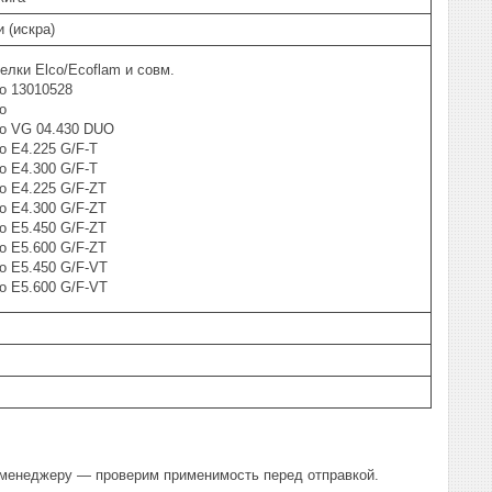
 (искра)
елки Elco/Ecoflam и совм.
o 13010528
o
co VG 04.430 DUO
o E4.225 G/F-T
o E4.300 G/F-T
o E4.225 G/F-ZT
o E4.300 G/F-ZT
o E5.450 G/F-ZT
o E5.600 G/F-ZT
o E5.450 G/F-VT
o E5.600 G/F-VT
а менеджеру — проверим применимость перед отправкой.