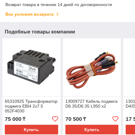
Возврат товара в течение 14 дней по договоренности
Все условия возврата
Подобные товары компании
65310925 Трансформатор
13009727 Кабель поджига
1301
поджига EBI4 2x7.5
D6.35/D6.35 L950 x2
D4/D
052F4030
75 000
70 500
17 
₸
₸
Купить
Купить