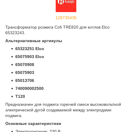
128735436
Трансформатор розжига Cofi TRE820 для котлов Elco
65323243.
Альтернативные артикулы
65323251 Elco
65075903 Elco
65070908
65075903
65013706
740090002500
T120
Предназначен для поджига горючей смеси высоковольтной
электрической дугой создаваемой между электродами
поджига.
Основные характеристики
Электропитание: 230 В