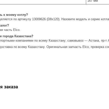
167 мм
ль к моему котлу?
еляется по артикулу 13009626 (D8x120). Назовите модель и серию кот
налог?
я часть Elco.
е города Казахстана?
спортными компаниями по всему Казахстану; самовывоз — Астана, пр-т 
доставка по всему Казахстану. Оригинальная запчасть Elco, проверка со
я заказа