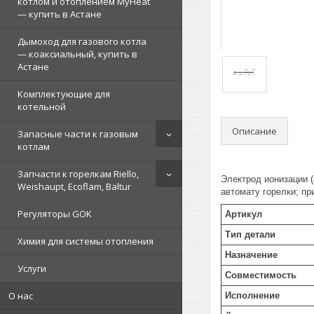
котлом и отоплением MyHeat
— купить в Астане
Дымоход для газового котла
— коаксиальный, купить в
Астане
Комплектующие для
котельной
Описание
Запасные части к газовым
котлам
Запчасти к горелкам Riello,
Электрод ионизации (
Weishaupt, Ecoflam, Baltur
автомату горелки; пр
Регуляторы GOK
Артикул
Тип детали
Химия для системы отопления
Назначение
Услуги
Совместимость
О нас
Исполнение