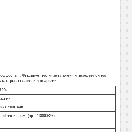
lco/Ecoflam. Фиксирует наличие пламени и передаёт сигнал
ках отрыва пламени или эрозии.
120)
изации
ичия пламени
coflam и совм. (арт. 13009626)