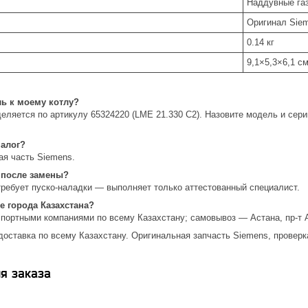
Наддувные газо
Оригинал Sie
0.14 кг
9,1×5,3×6,1 с
ль к моему котлу?
еляется по артикулу 65324220 (LME 21.330 C2). Назовите модель и се
налог?
ая часть Siemens.
 после замены?
требует пуско-наладки — выполняет только аттестованный специалист.
е города Казахстана?
спортными компаниями по всему Казахстану; самовывоз — Астана, пр-т 
доставка по всему Казахстану. Оригинальная запчасть Siemens, проверк
я заказа