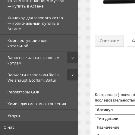
котлом и отоплением MyHeat
— купить в Астане
Дымоход для газового котла
— коаксиальный, купить в
Астане
Комплектующие для
Описание
Х
котельной
Запасные части к газовым
котлам
Запчасти к горелкам Riello,
Weishaupt, Ecoflam, Baltur
Регуляторы GOK
Контроллер (топочны
последовательностью
Химия для системы отопления
Артикул
Услуги
Тип детали
О нас
Назначение