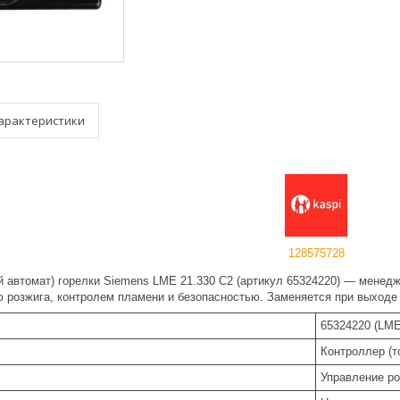
арактеристики
128575728
й автомат) горелки Siemens LME 21.330 C2 (артикул 65324220) — менедж
 розжига, контролем пламени и безопасностью. Заменяется при выходе 
65324220 (LME
Контроллер (т
Управление ро