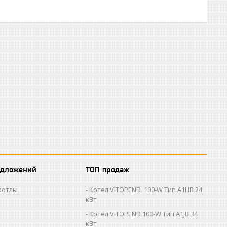
едложений
ТОП продаж
котлы
Котел VITOPEND 100-W Тип A1HB 24
кВт
Котел VITOPEND 100-W Тип A1JB 34
кВт