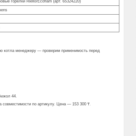
вые горелки Riello/Ecoflam (арт. 65324220)
mens
м
рию котла менеджеру — проверим применимость перед
Акжол 44.
а совместимости по артикулу. Цена — 153 300 ₸.