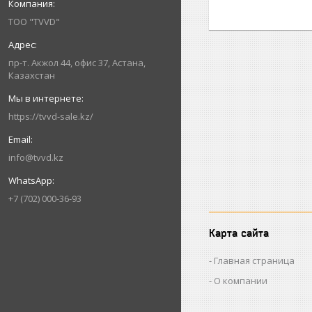
ТОО "TVVD"
пр-т. Акжол 44, офис 37, Астана,
Казахстан
https://tvvd-sale.kz/
info@tvvd.kz
+7 (702) 000-36-93
Карта сайта
Главная страница
О компании