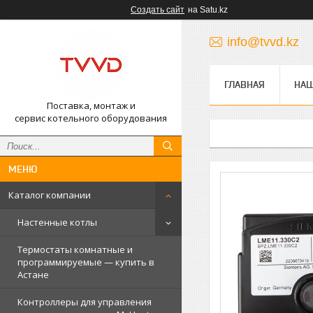
Создать сайт
на Satu.kz
info@tvvd.kz
ГЛАВНАЯ
НА
Поставка, монтаж и
сервис котельного оборудования
Каталог компании
Настенные котлы
Термостаты комнатные и
программируемые — купить в
Астане
Контроллеры для управления