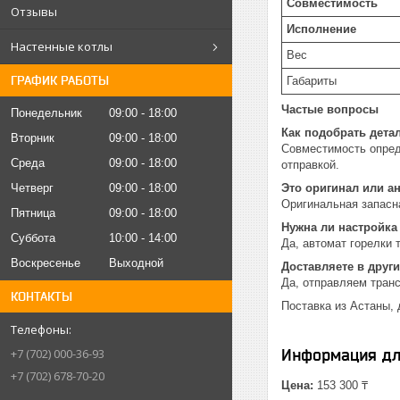
Совместимость
Отзывы
Исполнение
Настенные котлы
Вес
ГРАФИК РАБОТЫ
Габариты
Частые вопросы
Понедельник
09:00
18:00
Как подобрать дета
Вторник
09:00
18:00
Совместимость опред
Среда
09:00
18:00
отправкой.
Четверг
09:00
18:00
Это оригинал или а
Оригинальная запасн
Пятница
09:00
18:00
Нужна ли настройка
Суббота
10:00
14:00
Да, автомат горелки 
Воскресенье
Выходной
Доставляете в други
Да, отправляем тран
КОНТАКТЫ
Поставка из Астаны, 
Информация дл
+7 (702) 000-36-93
+7 (702) 678-70-20
Цена:
153 300 ₸