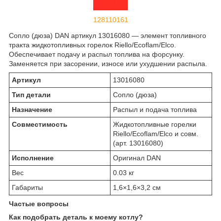
128110161
Сопло (дюза) DAN артикул 13016080 — элемент топливного
тракта жидкотопливных горелок Riello/Ecoflam/Elco.
Обеспечивает подачу и распыл топлива на форсунку.
Заменяется при засорении, износе или ухудшении распыла.
Артикул
13016080
Тип детали
Сопло (дюза)
Назначение
Распыл и подача топлива
Совместимость
Жидкотопливные горелки
Riello/Ecoflam/Elco и совм.
(арт. 13016080)
Исполнение
Оригинал DAN
Вес
0.03 кг
Габариты
1,6×1,6×3,2 см
Частые вопросы
Как подобрать деталь к моему котлу?