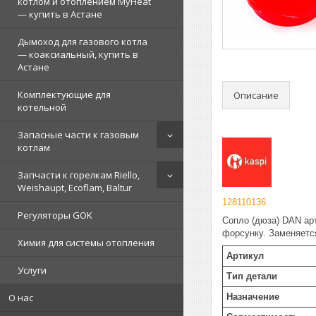
котлом и отоплением MyHeat
— купить в Астане
Дымоход для газового котла
— коаксиальный, купить в
Астане
Комплектующие для
Описание
котельной
Запасные части к газовым
котлам
Запчасти к горелкам Riello,
Weishaupt, Ecoflam, Baltur
128110136
Регуляторы GOK
Сопло (дюза) DAN арт
форсунку. Заменяетс
Химия для системы отопления
Артикул
Услуги
Тип детали
О нас
Назначение