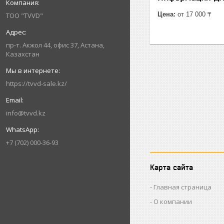
Цена:
от 17 000 ₸
ТОО "TVVD"
пр-т. Акжол 44, офис 37, Астана,
Казахстан
https://tvvd-sale.kz/
info@tvvd.kz
+7 (702) 000-36-93
Карта сайта
Главная страница
О компании