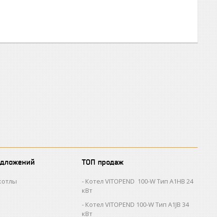
едложений
ТОП продаж
котлы
Котел VITOPEND 100-W Тип A1HB 24
кВт
Котел VITOPEND 100-W Тип A1JB 34
кВт