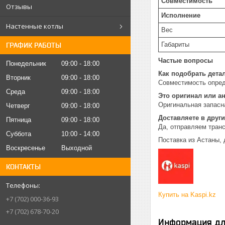
Совместимость
Отзывы
Исполнение
Настенные котлы
Вес
Габариты
ГРАФИК РАБОТЫ
Частые вопросы
Понедельник
09:00
18:00
Как подобрать дета
Вторник
09:00
18:00
Совместимость опред
Среда
09:00
18:00
Это оригинал или а
Оригинальная запасн
Четверг
09:00
18:00
Доставляете в други
Пятница
09:00
18:00
Да, отправляем тран
Суббота
10:00
14:00
Поставка из Астаны, 
Воскресенье
Выходной
КОНТАКТЫ
Купить на Kaspi.kz
+7 (702) 000-36-93
+7 (702) 678-70-20
Информация дл