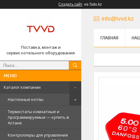
Создать сайт
на Satu.kz
info@tvvd.kz
ГЛАВНАЯ
НА
Поставка, монтаж и
сервис котельного оборудования
Каталог компании
Настенные котлы
Термостаты комнатные и
программируемые — купить в
Астане
Контроллеры для управления