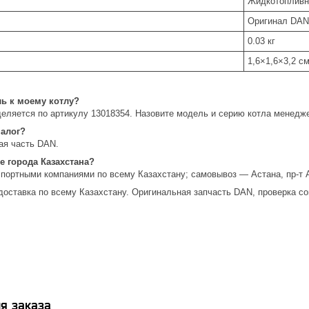
Жидкотопливные
Оригинал DAN
0.03 кг
1,6×1,6×3,2 с
ль к моему котлу?
еляется по артикулу 13018354. Назовите модель и серию котла менедж
налог?
ая часть DAN.
е города Казахстана?
спортными компаниями по всему Казахстану; самовывоз — Астана, пр-т 
доставка по всему Казахстану. Оригинальная запчасть DAN, проверка со
я заказа