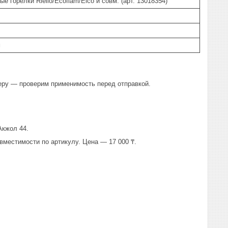
 горелки Riello/Ecoflam/Elco и совм. (арт. 13018354)
м
еру — проверим применимость перед отправкой.
Акжол 44.
вместимости по артикулу. Цена — 17 000 ₸.