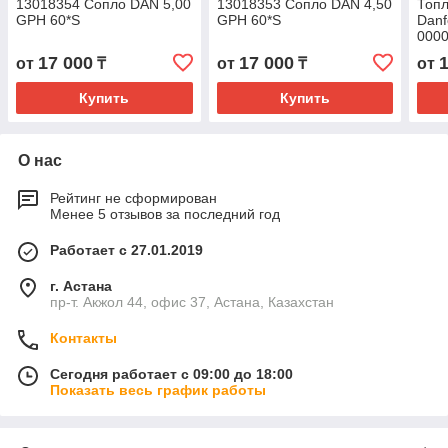
13018354 Сопло DAN 5,00
13018353 Сопло DAN 4,50
Топ
GPH 60*S
GPH 60*S
Danf
000
17 000
17 000
от
₸
от
₸
от
Купить
Купить
О нас
Рейтинг не сформирован
Менее 5 отзывов за последний год
Работает с 27.01.2019
г. Астана
пр-т. Акжол 44, офис 37, Астана, Казахстан
Контакты
Сегодня работает с 09:00 до 18:00
Показать весь график работы