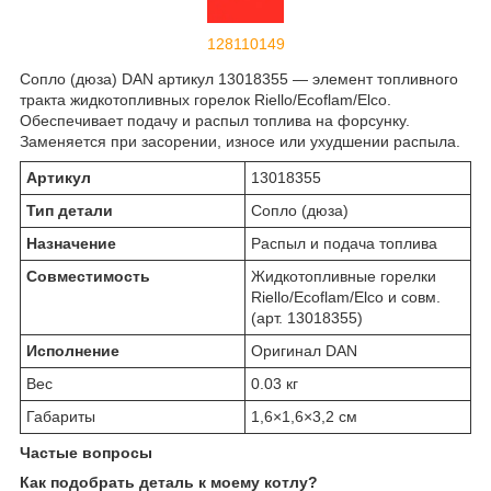
128110149
Сопло (дюза) DAN артикул 13018355 — элемент топливного
тракта жидкотопливных горелок Riello/Ecoflam/Elco.
Обеспечивает подачу и распыл топлива на форсунку.
Заменяется при засорении, износе или ухудшении распыла.
Артикул
13018355
Тип детали
Сопло (дюза)
Назначение
Распыл и подача топлива
Совместимость
Жидкотопливные горелки
Riello/Ecoflam/Elco и совм.
(арт. 13018355)
Исполнение
Оригинал DAN
Вес
0.03 кг
Габариты
1,6×1,6×3,2 см
Частые вопросы
Как подобрать деталь к моему котлу?