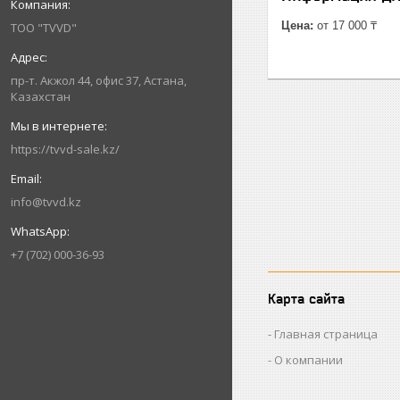
Цена:
от 17 000 ₸
ТОО "TVVD"
пр-т. Акжол 44, офис 37, Астана,
Казахстан
https://tvvd-sale.kz/
info@tvvd.kz
+7 (702) 000-36-93
Карта сайта
Главная страница
О компании