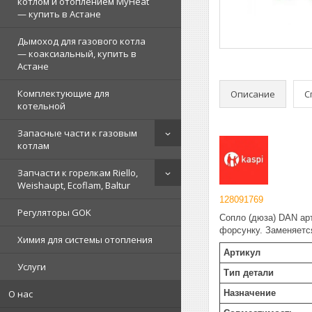
котлом и отоплением MyHeat
— купить в Астане
Дымоход для газового котла
— коаксиальный, купить в
Астане
Комплектующие для
Описание
С
котельной
Запасные части к газовым
котлам
Запчасти к горелкам Riello,
Weishaupt, Ecoflam, Baltur
128091769
Регуляторы GOK
Сопло (дюза) DAN арт
форсунку. Заменяетс
Химия для системы отопления
Артикул
Услуги
Тип детали
О нас
Назначение