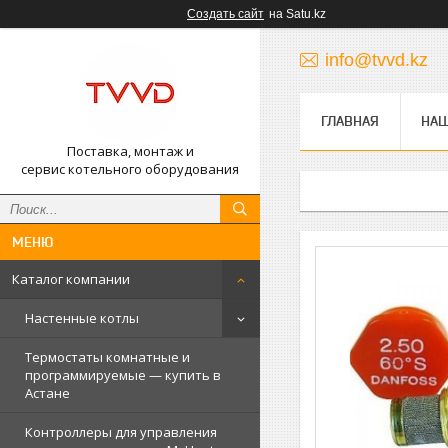
Создать сайт
на Satu.kz
info@tvvd.kz
ГЛАВНАЯ
НА
Поставка, монтаж и
сервис котельного оборудования
Каталог компании
Настенные котлы
Термостаты комнатные и
программируемые — купить в
Астане
Контроллеры для управления