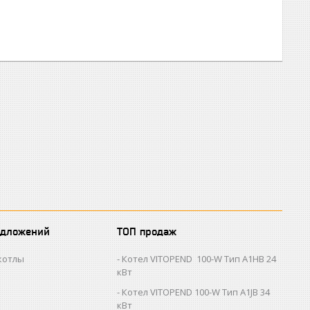
едложений
ТОП продаж
котлы
Котел VITOPEND 100-W Тип A1HB 24
кВт
Котел VITOPEND 100-W Тип A1JB 34
кВт