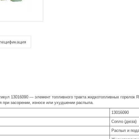
пецификация
икул 13016090 — элемент топливного тракта жидкотопливных горелок Ri
я при засорении, износе или ухудшении распыла.
13016090
Сопло (дюза)
Распыл и под