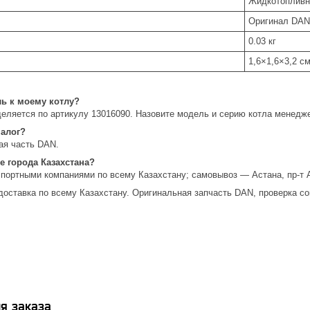
Жидкотопливные
Оригинал DAN
0.03 кг
1,6×1,6×3,2 с
ль к моему котлу?
еляется по артикулу 13016090. Назовите модель и серию котла менедж
налог?
ая часть DAN.
е города Казахстана?
спортными компаниями по всему Казахстану; самовывоз — Астана, пр-т 
доставка по всему Казахстану. Оригинальная запчасть DAN, проверка со
я заказа