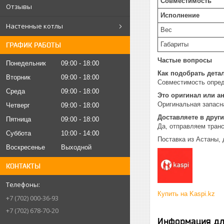
Совместимость
Отзывы
Исполнение
Настенные котлы
Вес
Габариты
ГРАФИК РАБОТЫ
Частые вопросы
Понедельник
09:00
18:00
Как подобрать дета
Вторник
09:00
18:00
Совместимость опред
Среда
09:00
18:00
Это оригинал или а
Оригинальная запасн
Четверг
09:00
18:00
Доставляете в други
Пятница
09:00
18:00
Да, отправляем тран
Суббота
10:00
14:00
Поставка из Астаны, 
Воскресенье
Выходной
КОНТАКТЫ
Купить на Kaspi.kz
+7 (702) 000-36-93
+7 (702) 678-70-20
Информация дл