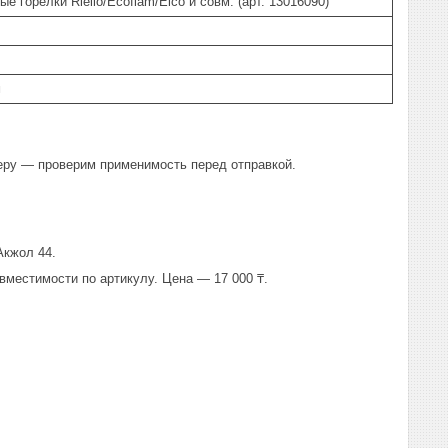
 горелки Riello/Ecoflam/Elco и совм. (арт. 13016090)
м
еру — проверим применимость перед отправкой.
Акжол 44.
вместимости по артикулу. Цена — 17 000 ₸.