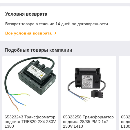
Условия возврата
Возврат товара в течение 14 дней по договоренности
Все условия возврата
Подобные товары компании
65323243 Трансформатор
65323258 Трансформатор
653
поджига TRE820 2X4 230V
поджига 28/35 PMD 1x7
подж
L380
230V L410
L13