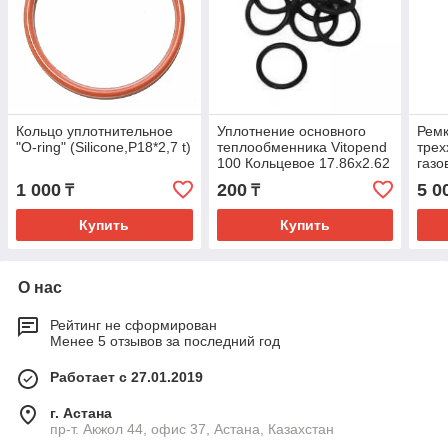
Кольцо уплотнительное
Уплотнение основного
Рем
"O-ring" (Silicone,P18*2,7 t)
теплообменника Vitopend
трех
100 Кольцевое 17.86x2.62
газо
Vito
1 000
200
5 0
₸
₸
786
Купить
Купить
О нас
Рейтинг не сформирован
Менее 5 отзывов за последний год
Работает с 27.01.2019
г. Астана
пр-т. Акжол 44, офис 37, Астана, Казахстан