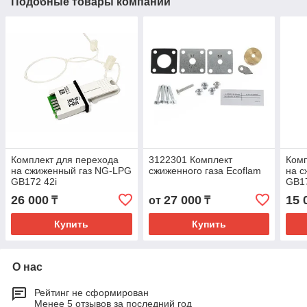
Подобные товары компании
Комплект для перехода
3122301 Комплект
Комп
на сжиженный газ NG-LPG
сжиженного газа Ecoflam
на с
GB172 42i
GB17
26 000
27 000
15 
₸
от
₸
Купить
Купить
О нас
Рейтинг не сформирован
Менее 5 отзывов за последний год