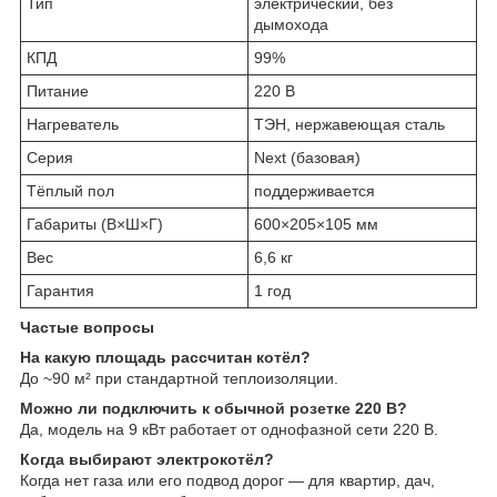
Тип
электрический, без
дымохода
КПД
99%
Питание
220 В
Нагреватель
ТЭН, нержавеющая сталь
Серия
Next (базовая)
Тёплый пол
поддерживается
Габариты (В×Ш×Г)
600×205×105 мм
Вес
6,6 кг
Гарантия
1 год
Частые вопросы
На какую площадь рассчитан котёл?
До ~90 м² при стандартной теплоизоляции.
Можно ли подключить к обычной розетке 220 В?
Да, модель на 9 кВт работает от однофазной сети 220 В.
Когда выбирают электрокотёл?
Когда нет газа или его подвод дорог — для квартир, дач,