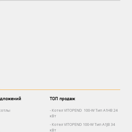
едложений
ТОП продаж
котлы
Котел VITOPEND 100-W Тип A1HB 24
кВт
Котел VITOPEND 100-W Тип A1JB 34
кВт