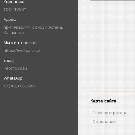
ТОО "TVVD"
пр-т. Акжол 44, офис 37, Астана,
Казахстан
https://tvvd-sale.kz/
info@tvvd.kz
+7 (702) 000-36-93
Карта сайта
Главная страница
О компании