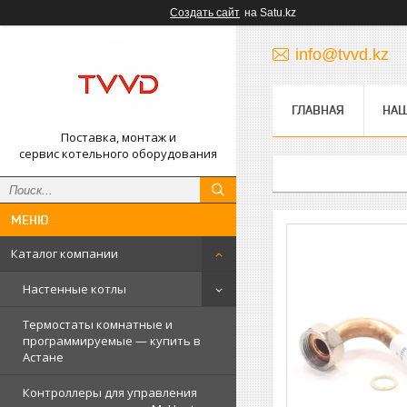
Создать сайт
на Satu.kz
info@tvvd.kz
ГЛАВНАЯ
НА
Поставка, монтаж и
сервис котельного оборудования
Каталог компании
Настенные котлы
Термостаты комнатные и
программируемые — купить в
Астане
Контроллеры для управления