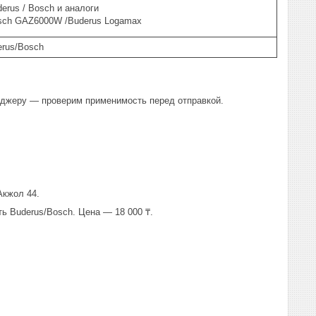
erus / Bosch и аналоги
sch GAZ6000W /Buderus Logamax
erus/Bosch
еджеру — проверим применимость перед отправкой.
Акжол 44.
ть Buderus/Bosch. Цена — 18 000 ₸.