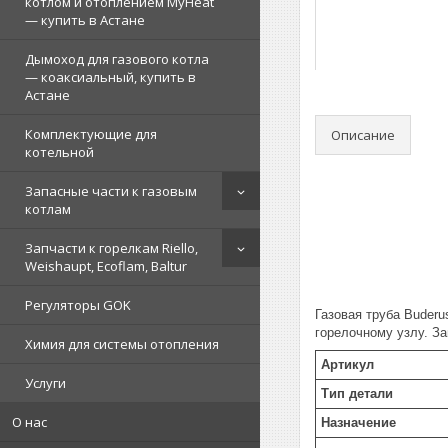
котлом и отоплением MyHeat
— купить в Астане
Дымоход для газового котла
— коаксиальный, купить в
Астане
Комплектующие для
Описание
котельной
Запасные части к газовым
котлам
Запчасти к горелкам Riello,
Weishaupt, Ecoflam, Baltur
Регуляторы GOK
Газовая труба Buder
горелочному узлу. З
Химия для системы отопления
Артикул
Услуги
Тип детали
О нас
Назначение