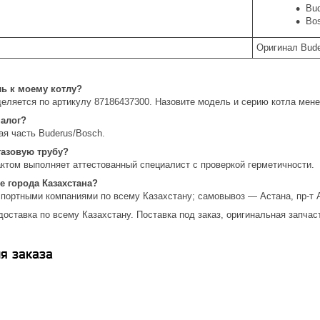
Bud
Bo
Оригинал Bud
ль к моему котлу?
еляется по артикулу 87186437300. Назовите модель и серию котла мен
налог?
ая часть Buderus/Bosch.
газовую трубу?
актом выполняет аттестованный специалист с проверкой герметичности.
е города Казахстана?
спортными компаниями по всему Казахстану; самовывоз — Астана, пр-т 
доставка по всему Казахстану. Поставка под заказ, оригинальная запчас
я заказа