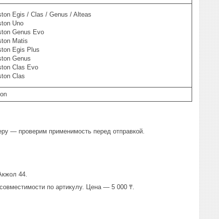
ston Egis / Clas / Genus / Alteas
ston Uno
ston Genus Evo
ston Matis
ston Egis Plus
ston Genus
ston Clas Evo
ston Clas
ton
еру — проверим применимость перед отправкой.
Акжол 44.
 совместимости по артикулу. Цена — 5 000 ₸.