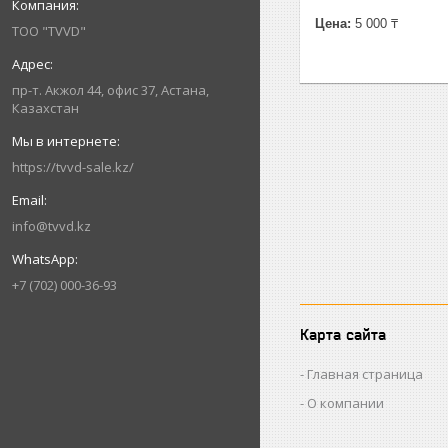
Цена:
5 000 ₸
ТОО "TVVD"
пр-т. Акжол 44, офис 37, Астана,
Казахстан
https://tvvd-sale.kz/
info@tvvd.kz
+7 (702) 000-36-93
Карта сайта
Главная страница
О компании