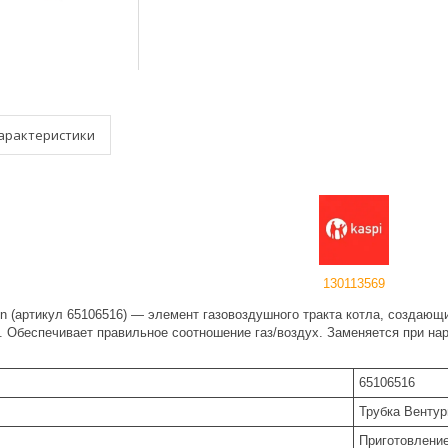
арактеристики
130113569
on (артикул 65106516) — элемент газовоздушного тракта котла, создающ
. Обеспечивает правильное соотношение газ/воздух. Заменяется при на
65106516
Трубка Вентур
Приготовлени