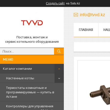
Создать сайт
на Satu.kz
info@tvvd.kz
ГЛАВНАЯ
НА
Поставка, монтаж и
сервис котельного оборудования
Каталог компании
Настенные котлы
Термостаты комнатные и
программируемые — купить в
Астане
Контроллеры для управления