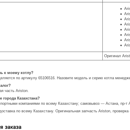
Ari
Ari
Ari
Ari
Ari
Ari
Ari
Ari
Оригинал Aris
ль к моему котлу?
еляется по артикулу 65106516. Назовите модель и серию котла менедж
налог?
я часть Ariston.
е города Казахстана?
спортными компаниями по всему Казахстану; самовывоз — Астана, пр-т 
доставка по всему Казахстану. Оригинальная запчасть Ariston, проверка
я заказа