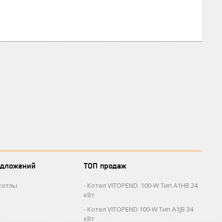
едложений
ТОП продаж
котлы
Котел VITOPEND 100-W Тип A1HB 24
кВт
Котел VITOPEND 100-W Тип A1JB 34
кВт