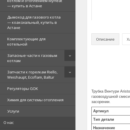
котлом и отоплением MyHeat
— купить в Астане
Дымоход для газового котла
— коаксиальный, купить в
Астане
Комплектующие для
Описание
Х
котельной
Запасные части к газовым
котлам
Запчасти к горелкам Riello,
Weishaupt, Ecoflam, Baltur
Регуляторы GOK
Трубка Вентури Arist
газовоздушной смеси
Химия для системы отопления
засорении.
Услуги
Артикул
Тип детали
О нас
Назначение