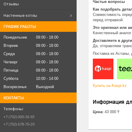
Частые вопросы
Отзывы
Как подобрать дета
Совместимость опред
Настенные котлы
перед отправкой.
ГРАФИК РАБОТЫ
Это оригинал или а
Качественный аналог
Понедельник
09:00
18:00
Доставляете в други
Вторник
09:00
18:00
Да, отправляем тран
Поставка из Астаны, 
Среда
09:00
18:00
Четверг
09:00
18:00
Пятница
09:00
18:00
Суббота
10:00
14:00
Купить на Kaspi.kz
Воскресенье
Выходной
КОНТАКТЫ
Информация дл
Цена:
43 000 ₸
+7 (702) 000-36-93
+7 (702) 678-70-20