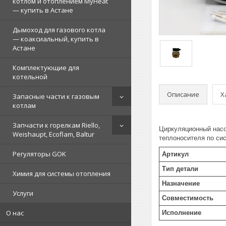
котлом и отоплением MyHeat
— купить в Астане
Дымоход для газового котла
— коаксиальный, купить в
Астане
Комплектующие для
котельной
Описание
Х
Запасные части к газовым
котлам
Запчасти к горелкам Riello,
Циркуляционный насо
Weishaupt, Ecoflam, Baltur
теплоносителя по сис
Регуляторы GOK
Артикул
Тип детали
Химия для системы отопления
Назначение
Услуги
Совместимость
О нас
Исполнение