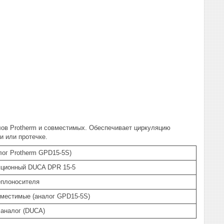
лов Protherm и совместимых. Обеспечивает циркуляцию
и или протечке.
лог Protherm GPD15-5S)
яционный DUCA DPR 15-5
еплоносителя
вместимые (аналог GPD15-5S)
 аналог (DUCA)