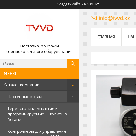
Создать сайт
на Satu.kz
info@tvvd.kz
ГЛАВНАЯ
НА
Поставка, монтаж и
сервис котельного оборудования
Каталог компании
Настенные котлы
Термостаты комнатные и
программируемые — купить в
Астане
Контроллеры для управления