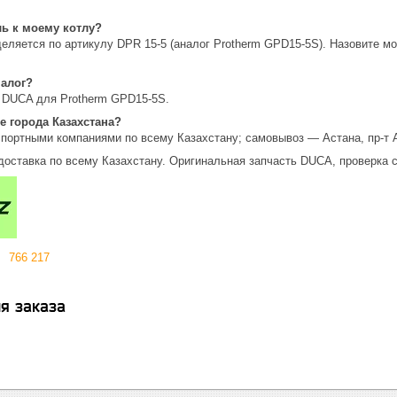
ль к моему котлу?
еляется по артикулу DPR 15-5 (аналог Protherm GPD15-5S). Назовите 
налог?
 DUCA для Protherm GPD15-5S.
е города Казахстана?
спортными компаниями по всему Казахстану; самовывоз — Астана, пр-т 
доставка по всему Казахстану. Оригинальная запчасть DUCA, проверка с
766 217
я заказа