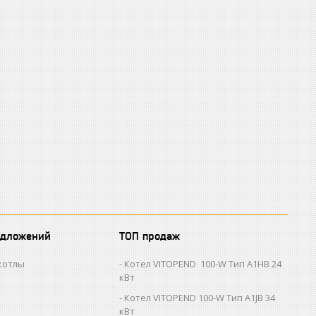
едложений
ТОП продаж
котлы
Котел VITOPEND 100-W Тип A1HB 24
кВт
Котел VITOPEND 100-W Тип A1JB 34
кВт