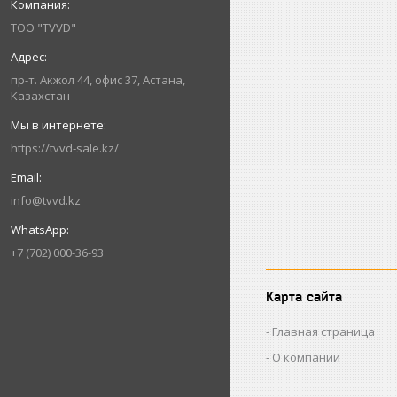
ТОО "TVVD"
пр-т. Акжол 44, офис 37, Астана,
Казахстан
https://tvvd-sale.kz/
info@tvvd.kz
+7 (702) 000-36-93
Карта сайта
Главная страница
О компании