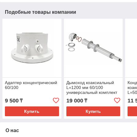
Подобные товары компании
Адаптер концентрический
Дымоход коаксиальный
Кон
60/100
L=1200 мм 60/100
коак
универсальный комплект
L=5
для настенного котла
9 500
19 000
11 
₸
₸
Купить
Купить
О нас